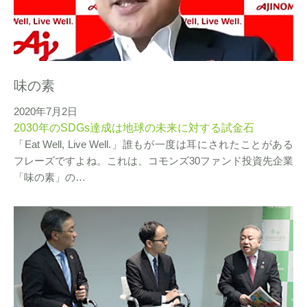
味の素
2020年7月2日
2030年のSDGs達成は地球の未来に対する試金石
「Eat Well, Live Well.」誰もが一度は耳にされたことがある
フレーズですよね。これは、コモンズ30ファンド投資先企業
「味の素」の…