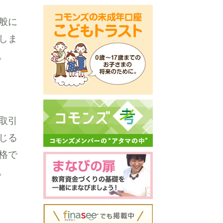
般に
しま
。
取引
じる
格で
。