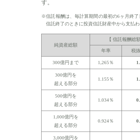
す。
※信託報酬は、毎計算期間の最初の6ヶ月終
信託終了のときに投資信託財産中から支払わ
【 信託報酬総額
純資産総額
年率
税
300億円まで
1,265％
1
300億円を
1.155％
1
超える部分
500億円を
1.034％
0
超える部分
1,000億円を
0.924％
0
超える部分
3,000億円を