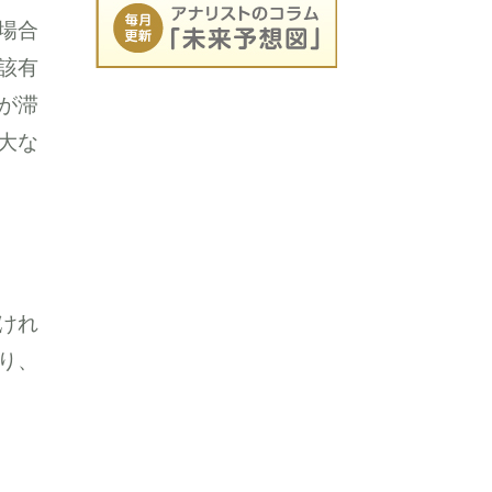
場合
該有
が滞
大な
けれ
り、