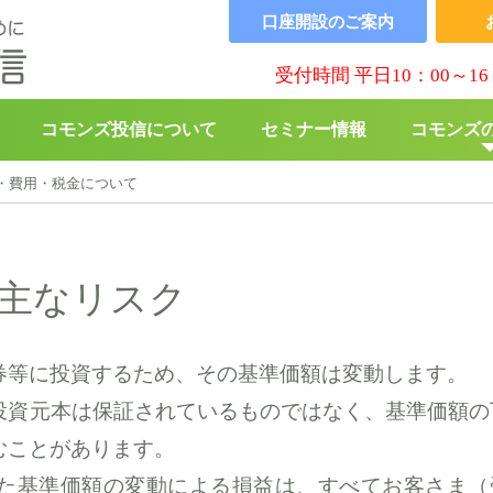
口座開設の
ご案内
受付時間 平日10：00～16
コモンズ投信について
セミナー情報
コモンズ
・費用・税金について
▶︎
コモンズBABY
▶︎
寄付の
の主なリスク
券等に投資するため、その基準価額は変動します。
投資元本は保証されているものではなく、基準価額の
むことがあります。
た基準価額の変動による損益は、すべてお客さま（