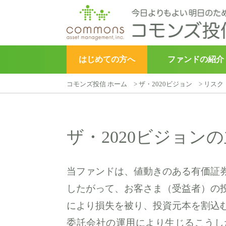
はじめての方へ
ファンドの紹介
コモンズ投信 ホーム
>
ザ・2020ビジョン
>
リスク
▶︎
こどもトラスト
ザ・2020ビジョン
当ファンドは、値動きのある有価証
したがって、お客さま（受益者）の
により損失を被り、投資元本を割込
委託会社の運用により生じるこうし