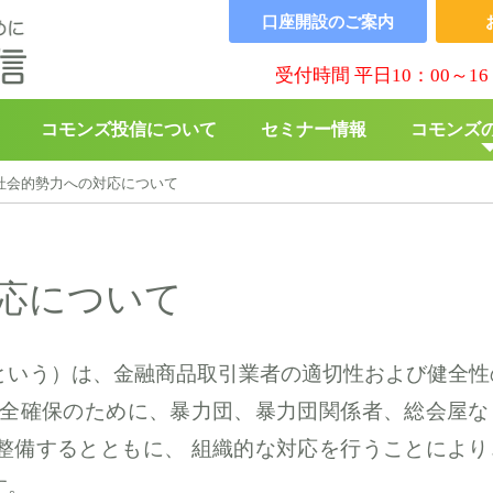
口座開設の
ご案内
受付時間 平日10：00～16
コモンズ投信について
セミナー情報
コモンズ
社会的勢力への対応について
▶︎
コモンズBABY
▶︎
寄付の
応について
という）は、金融商品取引業者の適切性および健全性
安全確保のために、暴力団、暴力団関係者、総会屋な
整備するとともに、 組織的な対応を行うことにより
す。