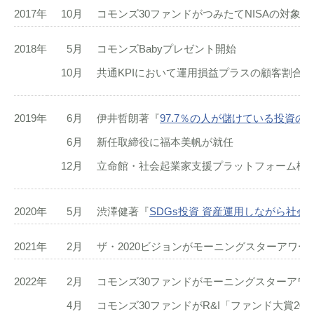
2017年
10月
コモンズ30ファンドがつみたてNISAの対象と
2018年
5月
コモンズBabyプレゼント開始
10月
共通KPIにおいて運用損益プラスの顧客割合97.
2019年
6月
伊井哲朗著『
97.7％の人が儲けている投資の
6月
新任取締役に福本美帆が就任
12月
立命館・社会起業家支援プラットフォーム構
2020年
5月
渋澤健著『
SDGs投資 資産運用しながら社会
2021年
2月
ザ・2020ビジョンがモーニングスターアワード
2022年
2月
コモンズ30ファンドがモーニングスターアワー
4月
コモンズ30ファンドがR&I「ファンド大賞2