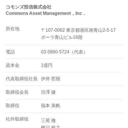
コモンズ投信株式会社
Commons Asset Management，Inc．
所在地
〒107-0062 東京都港区南青山2-5-17
ポーラ青山ビル16階
電話
03-5860-5724（代表）
資本金
1億円
代表取締役社長
伊井 哲朗
取締役会長
渋澤 健
取締役
福本 美帆
社外取締役
三尾 徹
柳川 範之