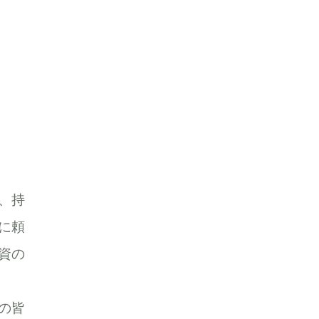
、持
に頼
資の
の皆