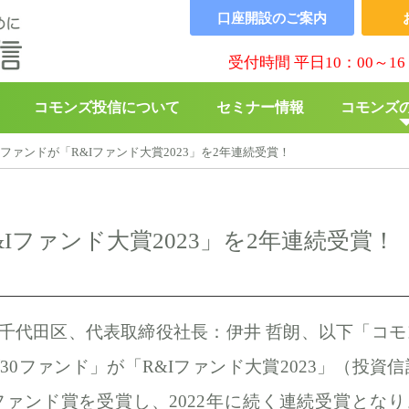
口座開設の
ご案内
受付時間 平日10：00～16
コモンズ投信について
セミナー情報
コモンズ
0ファンドが「R&Iファンド大賞2023」を2年連続受賞！
▶︎
コモンズBABY
▶︎
寄付の
Iファンド大賞2023」を2年連続受賞！
千代田区、代表取締役社長：伊井 哲朗、以下「コモ
0ファンド」が「R&Iファンド大賞2023」（投資信
ァンド賞を受賞し、2022年に続く連続受賞となり