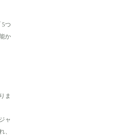
5つ
能か
りま
ジャ
れ、