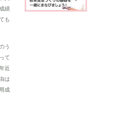
成績
ても
のう
って
年近
由は
用成