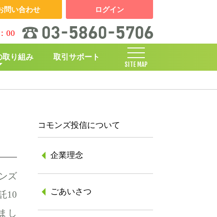
お問い合わせ
ログイン
：00
の取り組み
取引サポート
SITE MAP
しくみ
コモンズ投信について
企業理念
ンズ
ごあいさつ
託10
まし