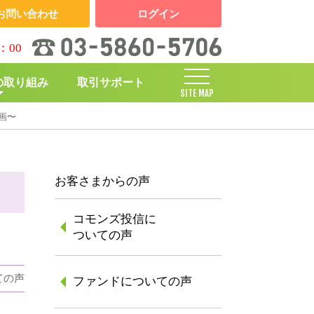
お問い合わせ
ログイン
：00
の取り組み
取引サポート
SITE MAP
画〜
しくみ
お客さまからの声
コモンズ投信に
ついての声
ての声
ファンドについての声