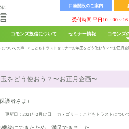
口座開設の
ご案内
受付時間 平日10：00～16
コモンズ投信について
セミナー情報
コモンズ
トについての声
>
こどもトラストセミナーお年玉をどう使おう？〜お正月企
▶︎
コモンズBABY
▶︎
寄付の
玉をどう使おう？〜お正月企画〜
の保護者さま）
更新日：2021年2月17日
カテゴリー：こどもトラストについ
い端緒にできたため、満足できました。