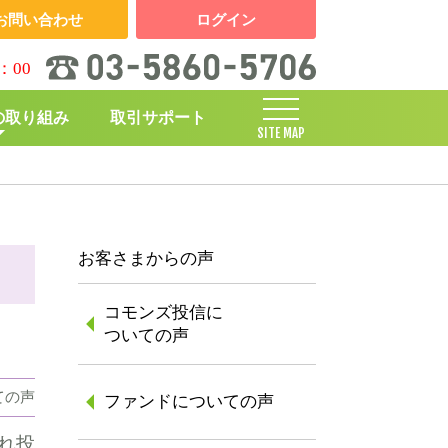
お問い合わせ
ログイン
：00
の取り組み
取引サポート
SITE MAP
しくみ
お客さまからの声
コモンズ投信に
ついての声
ての声
ファンドについての声
れ投