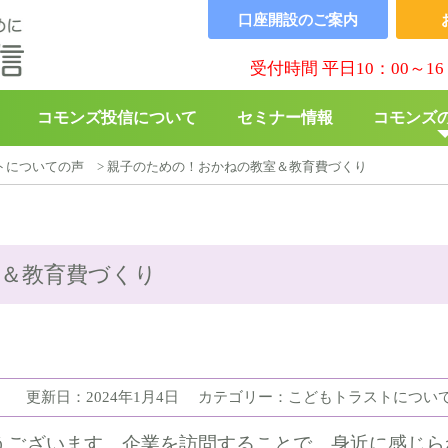
口座開設の
ご案内
受付時間 平日10：00～16
コモンズ投信について
セミナー情報
コモンズ
トについての声
>
親子のための！おかねの教室＆教育費づくり
▶︎
コモンズBABY
▶︎
寄付の
＆教育費づくり
更新日：2024年1月4日
カテゴリー：こどもトラストについ
うございます。企業を訪問することで、身近に感じら