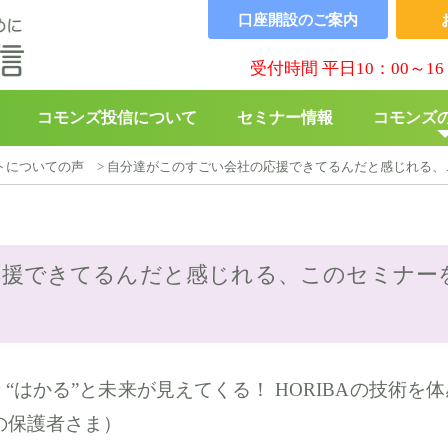
口座開設の
ご案内
受付時間 平日10：00～16
コモンズ投信について
セミナー情報
コモンズ
トについての声
>
自分達がこのすごい会社の応援できてるんだと感じれる、
▶︎
コモンズBABY
▶︎
寄付の
応援できてるんだと感じれる、このセミナー
“はかる”と未来が見えてくる！ HORIBAの技術を
の保護者さま）