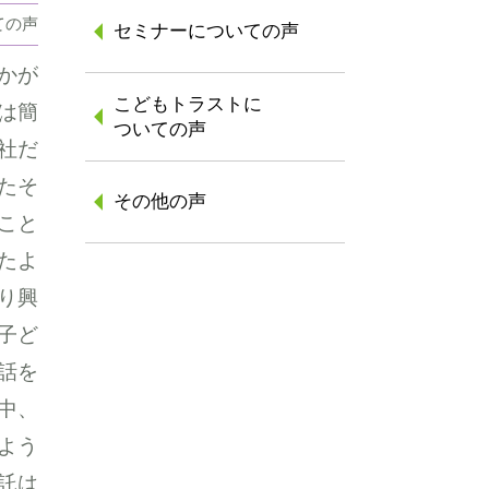
ての声
セミナーについての声
かが
こどもトラストに
は簡
ついての声
社だ
たそ
その他の声
こと
たよ
り興
子ど
話を
中、
よう
託は