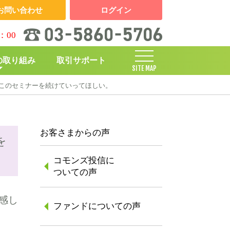
お問い合わせ
ログイン
：00
の取り組み
取引サポート
SITE MAP
このセミナーを続けていってほしい。
しくみ
お客さまからの声
を
コモンズ投信に
ついての声
体感し
ファンドについての声