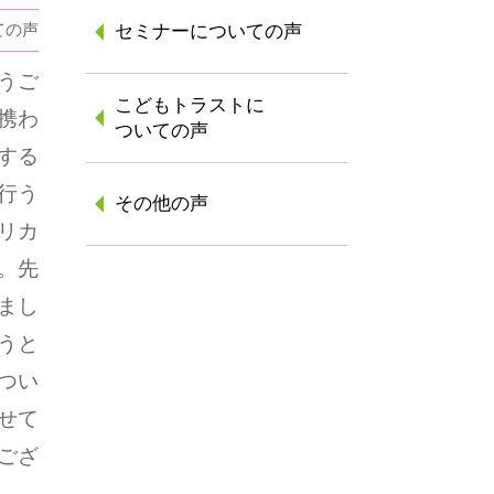
ての声
セミナーについての声
うご
こどもトラストに
携わ
ついての声
する
行う
その他の声
リカ
。先
まし
うと
つい
せて
ござ