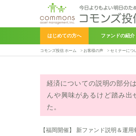
はじめての方へ
ファンドの紹介
コモンズ投信 ホーム
>
お客様の声
>
セミナーにつ
▶︎
こどもトラスト
経済についての説明の部分
んや興味があるけど踏み出
た。
【福岡開催】 新ファンド説明＆運用