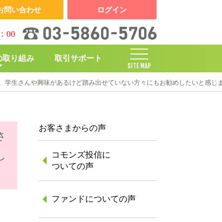
お問い合わせ
ログイン
：00
の取り組み
取引サポート
SITE MAP
、学生さんや興味があるけど踏み出せていない方々にもお勧めしたいと感じ
しくみ
お客さまからの声
さ
し
コモンズ投信に
ついての声
ファンドについての声