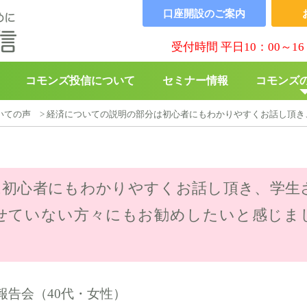
口座開設の
ご案内
受付時間 平日10：00～16
コモンズ投信について
セミナー情報
コモンズ
いての声
>
経済についての説明の部分は初心者にもわかりやすくお話し頂き
▶︎
コモンズBABY
▶︎
寄付の
は初心者にもわかりやすくお話し頂き、学生
せていない方々にもお勧めしたいと感じま
報告会（40代・女性）