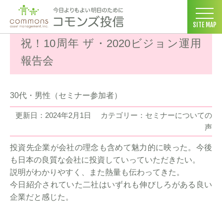
コモンズ投信 ホーム
>
お客様の声
>
セミナーについての声
>
祝！1
SITE MAP
祝！10周年 ザ・2020ビジョン運用
報告会
30代・男性（セミナー参加者）
更新日：2024年2月1日
カテゴリー：セミナーについての
声
投資先企業が会社の理念も含めて魅力的に映った。今後
も日本の良質な会社に投資していっていただきたい。
説明がわかりやすく、また熱量も伝わってきた。
今日紹介されていた二社はいずれも伸びしろがある良い
企業だと感じた。