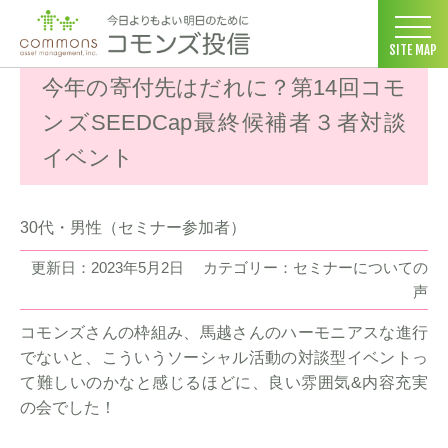
コモンズ投信 ホーム
>
お客様の声
>
セミナーについての声
>
今年
SITE MAP
今年の寄付先はだれに？第14回コモ
ンズSEEDCap最終候補者３者対談
イベント
30代・男性（セミナー参加者）
更新日：2023年5月2日
カテゴリー：セミナーについての
声
コモンズさんの枠組み、馬越さんのハーモニアスな進行
でないと、こういうソーシャル活動の対談型イベントっ
て難しいのかなと感じるほどに、良い雰囲気&内容充実
の会でした！