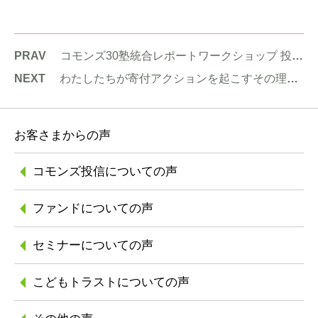
PRAV
コモンズ30塾統合レポートワークショップ 投資先企業「味の素」をお迎えして ASVレポートを読み解く
NEXT
わたしたちが寄付アクションを起こすその理由 〜企業の見えない価値、寄付編〜 寄付月間2022賛同企画
お客さまからの声
コモンズ投信に
ついての声
ファンドについての声
セミナーについての声
こどもトラストに
ついての声