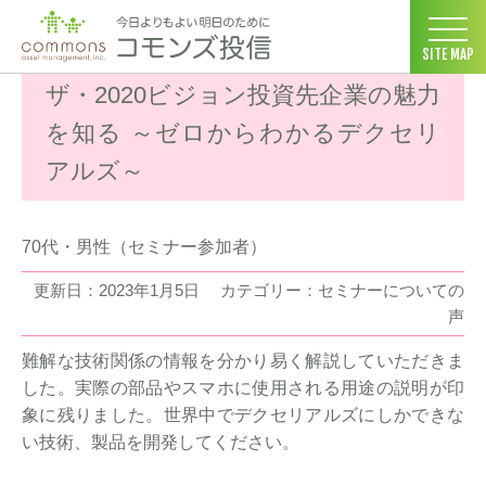
コモンズ投信 ホーム
>
お客様の声
>
セミナーについての声
>
ザ・
SITE MAP
ザ・2020ビジョン投資先企業の魅力
を知る ～ゼロからわかるデクセリ
アルズ～
70代・男性（セミナー参加者）
更新日：2023年1月5日
カテゴリー：セミナーについての
声
難解な技術関係の情報を分かり易く解説していただきま
した。実際の部品やスマホに使用される用途の説明が印
象に残りました。世界中でデクセリアルズにしかできな
い技術、製品を開発してください。