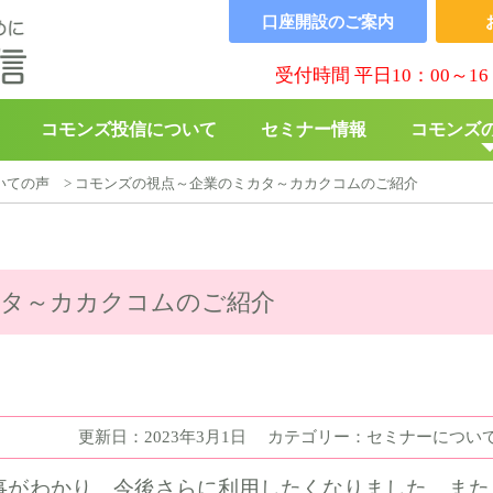
口座開設の
ご案内
受付時間 平日10：00～16
コモンズ投信について
セミナー情報
コモンズ
いての声
>
コモンズの視点～企業のミカタ～カカクコムのご紹介
▶︎
コモンズBABY
▶︎
寄付の
カタ～カカクコムのご紹介
更新日：2023年3月1日
カテゴリー：セミナーについ
事がわかり、今後さらに利用したくなりました。また