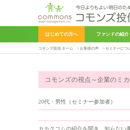
はじめての方へ
ファンドの紹介
コモンズ投信 ホーム
>
お客様の声
>
セミナーにつ
▶︎
こどもトラスト
コモンズの視点～企業のミ
20代・男性（セミナー参加者）
カカクコムの紹介を聞き、知らない