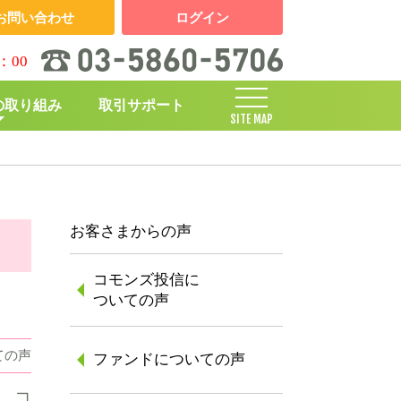
お問い合わせ
ログイン
：00
の取り組み
取引サポート
SITE MAP
しくみ
お客さまからの声
コモンズ投信に
ついての声
ての声
ファンドについての声
、コ