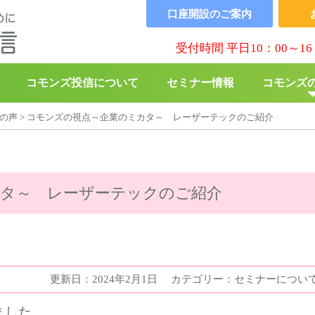
口座開設の
ご案内
受付時間 平日10：00～16
コモンズ投信について
セミナー情報
コモンズ
の声
>
コモンズの視点～企業のミカタ～ レーザーテックのご紹介
▶︎
コモンズBABY
▶︎
寄付の
タ～ レーザーテックのご紹介
更新日：2024年2月1日
カテゴリー：セミナーについ
ました。