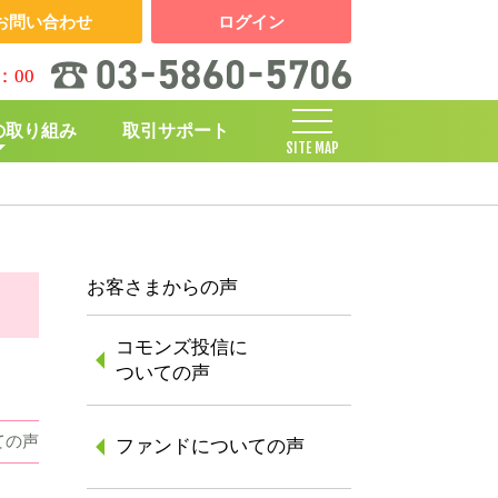
お問い合わせ
ログイン
：00
の取り組み
取引サポート
SITE MAP
しくみ
お客さまからの声
コモンズ投信に
ついての声
ての声
ファンドについての声