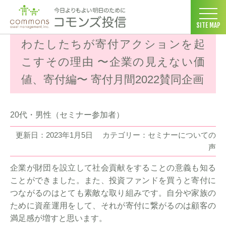
コモンズ投信 ホーム
>
お客様の声
>
セミナーについての声
>
わた
SITE MAP
わたしたちが寄付アクションを起
こすその理由 〜企業の見えない価
値、寄付編〜 寄付月間2022賛同企画
20代・男性（セミナー参加者）
更新日：2023年1月5日
カテゴリー：セミナーについての
声
企業が財団を設立して社会貢献をすることの意義も知る
ことができました。また、投資ファンドを買うと寄付に
つながるのはとても素敵な取り組みです。自分や家族の
ために資産運用をして、それが寄付に繋がるのは顧客の
満足感が増すと思います。