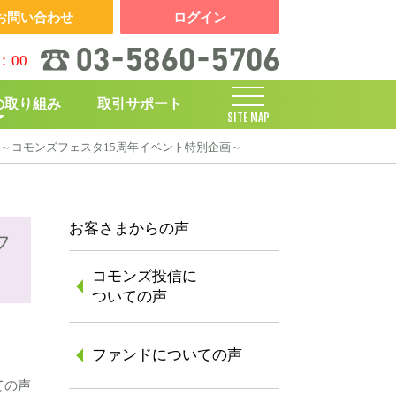
お問い合わせ
ログイン
：00
の取り組み
取引サポート
SITE MAP
～コモンズフェスタ15周年イベント特別企画～
しくみ
お客さまからの声
フ
コモンズ投信に
ついての声
ファンドについての声
ての声