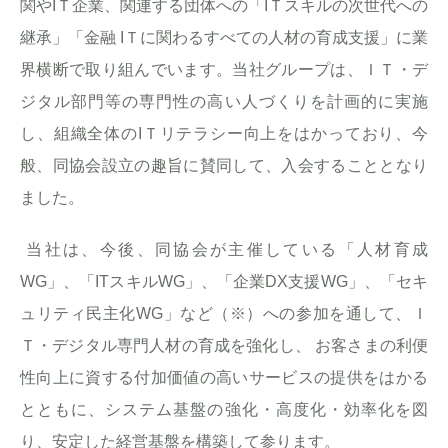
関やIＴ企業、関連する団体への「IＴスキルの次世代への
継承」「金融 IＴに関わるすべての人材の育成支援」に業
界横断で取り組んでいます。当社グループは、ＩＴ・デ
ジタル部門等の専門性の高い人づくりを計画的に実施
し、組織全体のIＴリテラシー向上をはかっており、今
般、同協会設立の趣旨に賛同して、入会することとなり
ました。
当社は、今後、同協会が主催している「人材育成
WG」、「ITスキルWG」、「企業DX支援WG」、「セキ
ュリティ民主化WG」など（※）への参加を通して、Ｉ
Ｔ・デジタル専門人材の育成を強化し、 お客さまの利便
性向上に資する付加価値の高いサービスの提供をはかる
とともに、システム基盤の強化・高度化・効率化を図
り、安定した経営基盤を構築して参ります。