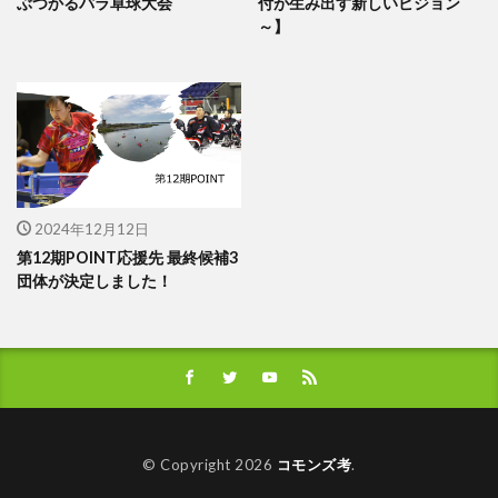
ぶつかるパラ卓球大会
付が生み出す新しいビジョン
～】
2024年12月12日
第12期POINT応援先 最終候補3
団体が決定しました！
© Copyright 2026
コモンズ考
.