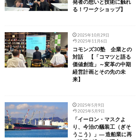
発者の想いと技術に触れ
る！ワークショップ】
2025年10月29日
2025年11月6日
コモンズ30塾 企業との
対話 【「コマツと語る
価値創造」～変革の中期
経営計画とその先の未
来】
2025年5月9日
2025年5月9日
「イーロン・マスクよ
り、今治の艤装工（ぎそ
うこう）」― 造船業に再