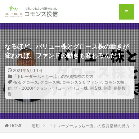
なるほど、バリュー株とグロース株の動きが
変われば、ファンドの動きも変わるんだ！
2021年5月14日
「トレーダーふっちー流」の投資指標の見方
PBR
,
グロース
,
グロース株
,
コモンズ３０ファンド
,
コモンズ投
信
,
ザ・2020ビジョン
,
バリュー
,
バリュー株
,
割安株
,
割高
,
長期投
資
HOME
運用
「トレーダーふっちー流」の投資指標の見方