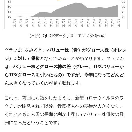
（出所）QUICKデータよりコモンズ投信作成
グラフ
1
）
をみると
、
バリュー株（青）がグロース株（オレン
ジ）に対して優位
となってい
ることがわかります。
グラフ
2
）
は、
バリュー株とグロース株の差（
グレー、TPXバリューか
らTPX
グロースを引いたもの）ですが、今年になってどんど
ん大きくなっていく
のが見て取れます。
これは、前回
に
お話をしたように、
新型コロナウイルスのワ
クチンが開発されて以降、景気
拡大
へ
の期待が大きくなり、
それとともに米国の長期金利が上昇してバリュー株優位の展
開になったということです。