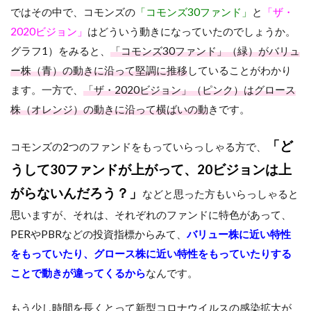
ではその中で、
コモンズの
「コモンズ30
ファンド」
と
「ザ・
2020ビジョン」
はどういう動きになっていたのでしょうか。
グラフ
1
）をみると、
「コモンズ30ファンド」（緑）がバリュ
ー株（青）
の動きに沿って堅調に推移
していることがわかり
ます。一方で、
「ザ・2020ビジョン」（ピンク）はグロース
株（オレンジ）
の動きに沿って横ばいの動
きです。
「ど
コモンズの
2
つのファンドをもっていらっしゃる方
で
、
うして
30ファンドが上がって、20ビジョンは上
がらないんだろう？
」
などと思った方もいらっしゃると
思いますが、それは、それぞれのファンドに特色があって、
PER
や
PBR
などの
投資指標からみて、
バリュー株に近い特性
をもっていたり、グロース株に近い特性をもっていたりする
ことで動きが違ってくるから
なんです。
もう少し時間を長くとって
新型コロナウイルスの感染拡大が