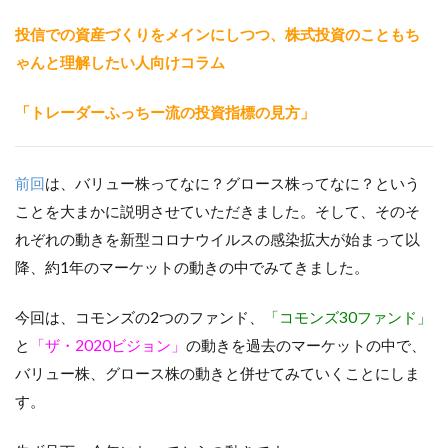
投信での資産づくりをメインにしつつ、株式投資のこともち
ゃんと理解したい人向けコラム
「トレーダーふっちー流の投資指標の見方」
前回
は、バリュー株ってなに？グロース株ってなに？という
ことを
大まかに説明させていただきました。そして
、
そのそ
れぞれの動きを
新型コロナウイルスの感染拡大が始まって
以
降、
約
1
年のマーケットの動きの中でみてきました。
今回は、コモンズの
2
つのファンド、
「コモンズ30
ファンド」
と
「ザ・
2020ビジョン」
の動きを過去のマーケットの中で、
バリュー株、グロース株の動きと併せてみていくことにしま
す。