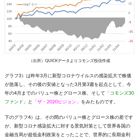
（出所）QUICKデータよりコモンズ投信作成
グラフ
3
）は昨年
3
月に新型コロナウイルスの感染拡大で株価
が急落し、その後の安値
とな
った
3
月第
3
週
を起点として、
今
年の
4
月までの
バリュー株とグロース株、そして
「コモンズ30
ファンド」
と
「ザ・
2020ビジョン」
をみたものです。
下の
グラフ
4
）は、その間のバリュー株と
グロース株の差
です
が、
新型コロナ感染拡大に
対する景気対策として
世界各国の
金融当局が超低金利政策をとったことで
、
世界的に長期金利