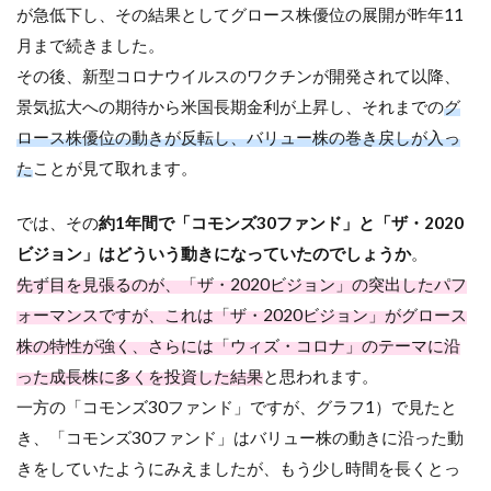
が急低下し、その結果としてグロース株優位の展開が昨年
11
月まで続き
ました。
その後、新型コロナウイルスのワクチンが開発され
て
以降、
景気拡大への期待から
米国長期金利が上昇し、それまでの
グ
ロース株優位の動きが反転し、バリュー株の巻き戻しが入っ
た
ことが見て取れます。
では、
その
約1年間で「コモンズ30ファンド」と「ザ・2020
ビジョン」はどういう動きになっていたのでしょうか
。
先ず目を見張るのが、「ザ・2020ビジョン」の突出したパフ
ォーマンスですが、これは「ザ・2020ビジョン」がグロース
株の特性が強く、
さらには「ウィズ・コロナ」のテーマに沿
った成長株に多くを投資した結果
と思われます。
一方の
「コモンズ
30
ファンド」
ですが、
グラフ
1
）で見たと
き、
「コモンズ
30
ファンド」
は
バ
リュー株の動きに沿っ
た動
きをしていたようにみえましたが、
もう少し時間を長くとっ