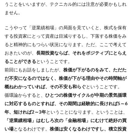
うことをいいますが、テクニカル的には注意が必要かもしれ
ません。
こうやって「逆業績相場」の局面を見ていくと、株式を保有
する投資家にとって資産は目減りするし、下落する株価をみ
ると精神的にもつらい状況になります。ただ、ここで考えて
おきたいのが、
長期投資ならば、それをポジティブにとらえ
ることができる
ということです。
前回にもお話をしましたが、
株価が下がるのをみて、ただた
だ不安になるのではなく、株価が下がる理由やその時間軸が
概ねわかっていれば、その不安も和らぐ
ということです。
循環論からすると、
ひとつの株価サイクルが中期の景気循環
に対応するものとすれば、その期間は経験的に長ければ5～6
年、短ければ2～3年
ということになります。ということは、
「逆業績相場」はむしろ次の「金融相場」にむけて絶好の買
い場
となるわけです。
株価は安くなるわけですし、積立投資