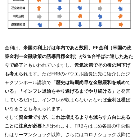
金利は、
米国の利上げは年内であと数回、FF金利（米国の政
策金利ー金融政策の誘導目標金利）が3％台半ばに達したあた
りで終了
ともいわれていますし、
景気次第でその後の利下げ
も考えられ
ます。ただFRBのパウエル議長は先に紹介したジ
ャクソンホール講演で
「歴史は時期尚早な金融緩和を戒めて
いる」「インフレ退治をやり遂げるまでやり続ける」
と発言
しているだけに、インフレが収まらないとなれば
金利は横ば
い
なることも考えられます。
そして
資金量ですが、これは増えるよりも減らす方向にある
ことに注意が必要
と思われます。FRBをはじめ各国の中央銀
行はリーマンショック以降、さらにはコロナショック以降に