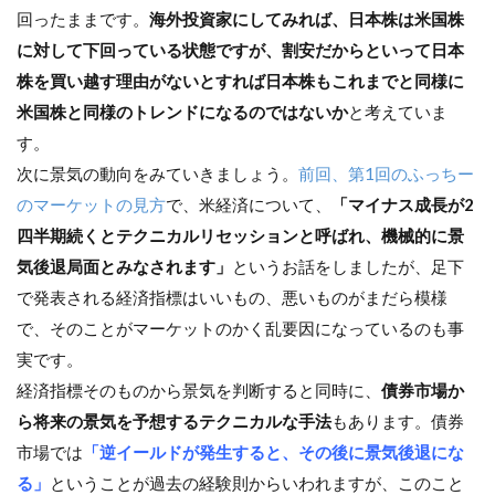
回ったままです。
海外投資家にしてみれば、日本株は米国株
に対して下回っている状態ですが、割安だからといって日本
株を買い越す理由がないとすれば日本株もこれまでと同様に
米国株と同様のトレンドになるのではないか
と考えていま
す。
次に景気の動向をみていきましょう。
前回、第1回のふっちー
のマーケットの見方
で、米経済について、
「マイナス成長が2
四半期続くとテクニカルリセッションと呼ばれ、機械的に景
気後退局面とみなされます」
というお話をしましたが、足下
で発表される経済指標はいいもの、悪いものがまだら模様
で、そのことがマーケットのかく乱要因になっているのも事
実です。
経済指標そのものから景気を判断すると同時に、
債券市場か
ら将来の景気を予想するテクニカルな手法
もあります。債券
市場では
「逆イールドが発生すると、その後に景気後退にな
る」
ということが過去の経験則からいわれますが、このこと