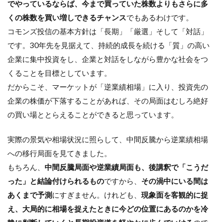
でやっているならば、今まで買っていた株数よりもさらに多
くの株数を買い増しできるチャンス
でもあるわけです。
コモンズ投信の基本方針は「長期」「厳選」そして「対話」
です。30年先を見据えて、持続的成長を続ける「質」の高い
企業に集中投資をし、企業と対話をしながら豊かな社会をつ
くることを目標としています。
だからこそ、マーケットが「逆業績相場」に入り、投資先の
企業の株価が下落することがあれば、その局面はむしろ絶好
の買い場ととらえることができると思っています。
実際の景気や相場状況に照らして、中間反騰から逆業績相場
への移行局面を見てきました。
もちろん、
中間反騰局面や逆業績局面も、後講釈で「こうだ
った」と結論付けられるもの
ですから、
その渦中にいる間は
あくまで予測
にすぎません。けれども、
現象面を客観的に捉
え、大局的に相場を捉えたときに今どの位置にあるのかを冷