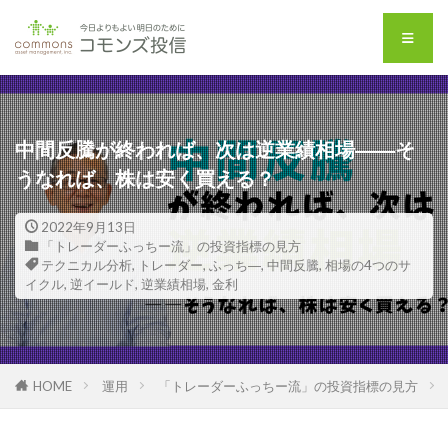
中間反騰が終われば、次は逆業績相場――そ
うなれば、株は安く買える？
2022年9月13日
「トレーダーふっちー流」の投資指標の見方
テクニカル分析
,
トレーダー
,
ふっち―
,
中間反騰
,
相場の4つのサ
イクル
,
逆イールド
,
逆業績相場
,
金利
HOME
運用
「トレーダーふっちー流」の投資指標の見方