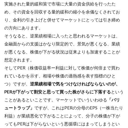
実施された量的緩和策で市場に大量の資金供給を行ったた
め、その資金を回収する量的緩和の縮小を余儀なくされてお
り、金利の引き上げと併せてマーケットにとっては引き締め
の方向にあります。
そうなると、逆業績相場に入ったと思われるマーケットは、
金融面からの支援はかなり限定的で、景気が悪くなる、業績
が悪くなる、株価が下がる状況は従来よりも加速することが
想定されます。
そしてPER（株価収益率ー利益に対して株価が何倍まで買わ
れているかを示す、相場や株価の過熱感を表す指標のひと
つ）ですが、
逆業績相場で気をつけなければならないのが、
PERが下がって割安と思って買った株がさらに下落する
という
ことがあるといことです。マーケットでいういわゆる
「バリ
ュートラップ」
ですが、これはPERの分母のEPS（一株当たり
利益）が業績悪化で下がることによって、分子の株価が下が
ってもPERは下がらないという悪循環にはまってしまうとい