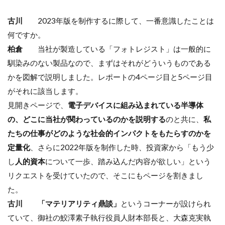
古川
2023年版を制作するに際して、一番意識したことは
何ですか。
柏倉
当社が製造している「フォトレジスト」は一般的に
馴染みのない製品なので、まずはそれがどういうものである
かを図解で説明しました。レポートの4ページ目と5ページ目
がそれに該当します。
見開きページで、
電子デバイスに組み込まれている半導体
の、どこに当社が関わっているのかを説明する
のと共に、
私
たちの仕事がどのような社会的インパクトをもたらすのかを
定量化
、さらに2022年版を制作した時、投資家から「もう少
し
人的資本
について一歩、踏み込んだ内容が欲しい」という
リクエストを受けていたので、そこにもページを割きまし
た。
古川
「マテリアリティ鼎談」
というコーナーが設けられ
ていて、御社の鮫澤素子執行役員人財本部長と、大森克実執