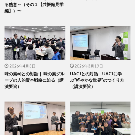
る熱意～（その１【共振館見学
編】）〜
2026年4月3日
2026年3月19日
味の素㈱との対話｜ 味の素グル
UACJとの対話｜UACJに学
ープの人的資本戦略に迫る（講
ぶ“軽やかな世界”のつくり方
演要旨）
（講演要旨）