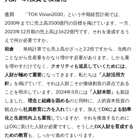
古川
「TOK Vision2030」という中期経営計画では、
2030年までに売上高3500億円の目標を掲げています。一方、
2023年12月期の売上高は1622億円です。それを達成するう
えで何が必要ですか。
柏倉
単純計算でも売上高がざっと2.2倍ですから、当然の
ことながら生産量をかなり増やす必要があります。しかも量
を増やすだけでなく、
クオリティも追及していくためには、
人財が極めて重要
になってきます。私たちは
「人財活用方
針」
を掲げていて、それは人財こそが価値創造の原点である
ことを明示しています。2024年3月には
「人財本部」
も新設
しました。
理念と組織を固める
のと同時に、人的資本投資の
観点から
社員教育に力を入れ
ています。加えて
DXによる効率
化と生産性向上も重視
していますが、それを推進するために
はDXに長けた人財が必要ですし、そうした
DX人財を育成する
ための教育
も、しっかり進めてまいります。