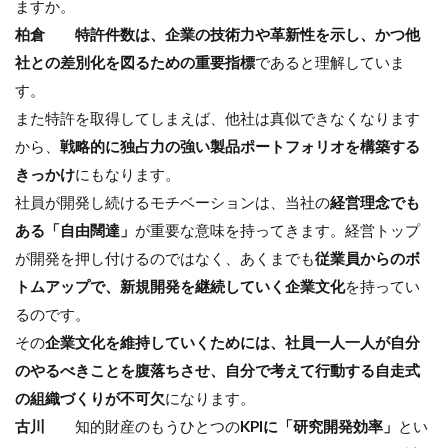
ますか。
柏倉
特許件数は、企業の技術力や革新性を示し、かつ他
社との差別化を図るための重要指標
であると理解していま
す。
また特許を取得してしまえば、他社は真似できなくなります
から、
戦略的に独占力の強い製品ポートフォリオを構築する
きっかけ
にもなります。
社員が開発し続けるモチベーションは、当社の
経営理念でも
ある「自由闊達」
が重要な意味を持ってきます。経営トップ
が開発を押し付けるのではなく、あくまでも
従業員からのボ
トムアップで、新規開発を継続していく企業文化
を持ってい
るのです。
その
企業文化を維持していくためには、社員一人一人が自分
のやるべきことを腹落ちさせ、自分で考えて行動する自走式
の組織づくりが不可欠
になります。
古川
知的財産のもうひとつの
KPIに「研究開発効率」
とい