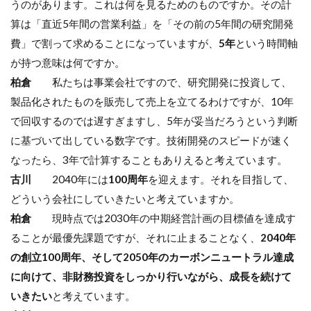
うのがあります。これは何を見るためのものですか。その計
算は「直近5年間の営業利益」を「その前の5年間の研究開発
費」で割って求めることになっていますが、
5年
という時間軸
が持つ意味は何ですか。
柏倉
私たちは事業会社ですので、研究開発に投資して、
製品化されたものを販売して売上を立てるわけですが、10年
で回収するのでは遅すぎますし、5年が妥当だろうという判断
に基づいて出している数字です。技術開発のスピードが速く
なったら、3年で計算することもありえると考えています。
古川
2040年には
100周年
を迎えます。それを目指して、
どういう会社にしていきたいと考えていますか。
柏倉
現時点では2030年の中期経営計画の目標値を達成す
ることが最優先課題ですが、それに止まることなく、
2040年
の創立100周年、そして2050年のカーボンニュートラル達成
に向けて、非財務投資をしっかり行いながら、成長を続けて
いきたい
と考えています。