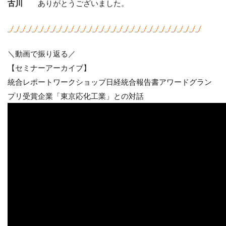
古川
ありがとうございました。
_/_/_/_/_/_/_/_/_/_/_/_/_/_/_/_/_/_/_/_/_/_/_/_/_/_/_/_/_/_/_/_/
＼動画で振り返る／
【セミナーアーカイブ】
統合レポートワークショップ日経統合報告書アワードグラン
プリ受賞企業「東京応化工業」との対話