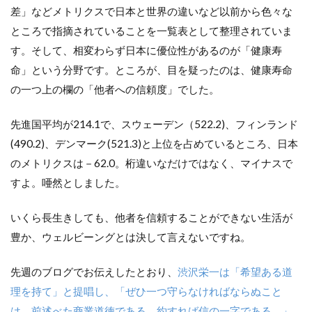
差」などメトリクスで日本と世界の違いなど以前から色々な
ところで指摘されていることを一覧表として整理されていま
す。そして、相変わらず日本に優位性があるのが「健康寿
命」という分野です。ところが、目を疑ったのは、健康寿命
の一つ上の欄の「他者への信頼度」でした。
先進国平均が214.1で、スウェーデン（522.2)、フィンランド
(490.2)、デンマーク(521.3)と上位を占めているところ、日本
のメトリクスは－62.0。桁違いなだけではなく、マイナスで
すよ。唖然としました。
いくら長生きしても、他者を信頼することができない生活が
豊か、ウェルビーングとは決して言えないですね。
先週のブログでお伝えしたとおり、
渋沢栄一は「希望ある道
理を持て」と提唱し、「ぜひ一つ守らなければならぬこと
は、前述べた商業道徳である。約すれば信の一字である。」