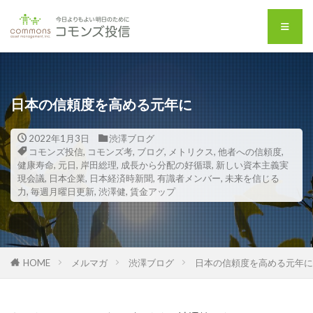
日本の信頼度を高める元年に
2022年1月3日
渋澤ブログ
コモンズ投信
,
コモンズ考
,
ブログ
,
メトリクス
,
他者への信頼度
,
健康寿命
,
元日
,
岸田総理
,
成長から分配の好循環
,
新しい資本主義実
現会議
,
日本企業
,
日本経済時新聞
,
有識者メンバー
,
未来を信じる
力
,
毎週月曜日更新
,
渋澤健
,
賃金アップ
HOME
メルマガ
渋澤ブログ
日本の信頼度を高める元年に