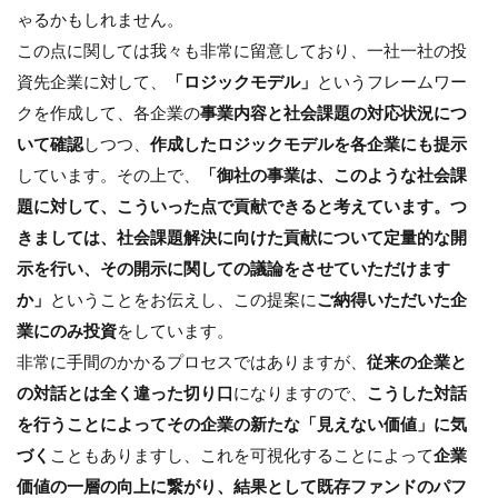
ゃるかもしれません。
この点に関しては我々も非常に留意しており、一社一社の投
資先企業に対して、
「ロジックモデル」
というフレームワー
クを作成して、各企業の
事業内容と社会課題の対応状況につ
いて確認
しつつ、
作成したロジックモデルを各企業にも提示
しています。その上で、
「御社の事業は、このような社会課
題に対して、こういった点で貢献できると考えています。つ
きましては、社会課題解決に向けた貢献について定量的な開
示を行い、その開示に関しての議論をさせていただけます
か」
ということをお伝えし、この提案に
ご納得いただいた企
業にのみ投資
をしています。
非常に手間のかかるプロセスではありますが、
従来の企業と
の対話とは全く違った切り口
になりますので、
こうした対話
を行うことによってその企業の新たな「見えない価値」に気
づく
こともありますし、これを可視化することによって
企業
価値の一層の向上に繋がり、結果として既存ファンドのパフ