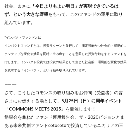
社会、まさに
「今日よりもよい明日」が実現できているは
ず、という大きな野望
をもって、このファンドの運用に取り
組んでいます。
*インパクトファンドとは
インパクトファンドとは、投資リターンと並行して、測定可能かつ社会的・環境的に
ポジティブな変化や効果を同時に生み出すことを意図した投資行動をするファンドを
指します。インパクト投資では投資の結果として生じた社会的・環境的な変化や効果
を意味する「インパクト」という軸を取り入れています。
———-
さて、こうしたコモンズの取り組みをお仲間（受益者）の皆
さまにお伝えする場として、
5月25日（日）に周年イベント
「COMMONS MEETS 2025」
を開催します！
懇親会を兼ねたファンド運用報告会、ザ・2020ビジョンとま
ある未来共創ファンドcotocotoで投資しているユカリアの三