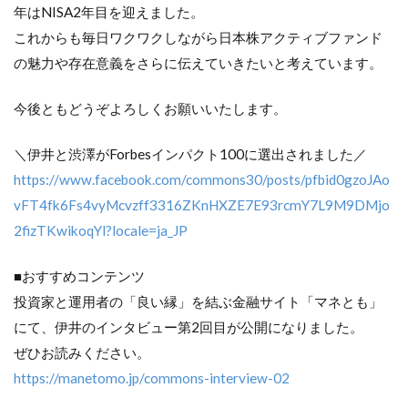
年はNISA2年目を迎えました。
これからも毎日ワクワクしながら日本株アクティブファンド
の魅力や存在意義をさらに伝えていきたいと考えています。
今後ともどうぞよろしくお願いいたします。
＼伊井と渋澤がForbesインパクト100に選出されました／
https://www.facebook.com/commons30/posts/pfbid0gzoJAo
vFT4fk6Fs4vyMcvzff3316ZKnHXZE7E93rcmY7L9M9DMjo
2fizTKwikoqYl?locale=ja_JP
■おすすめコンテンツ
投資家と運用者の「良い縁」を結ぶ金融サイト「マネとも」
にて、伊井のインタビュー第2回目が公開になりました。
ぜひお読みください。
https://manetomo.jp/commons-interview-02