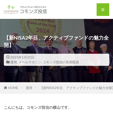
【新NISA2年目、アクティブファンドの魅力全
開】
2025年1月31日
運用
,
メールマガジン
,
コモンズ投信の長期投資
HOME
運用
【新NISA2年目、アクティブファンドの魅力全開
こんにちは。コモンズ投信の横山です。