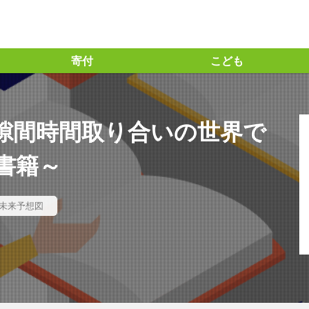
寄付
こども
っちー流」の投資指標の見方
＃「と」の力
ト ＃味の素㈱ ＃アミノサイエンス® #企業との対話 #統合レポート #統
隙間時間取り合いの世界で
ズ30ファンド #長期投資
の力 #BSテレビ東京 ＃日経SDGs2021 ＃コモンズ考、＃渋澤ブログ ＃毎
書籍～
ト
#コモンズ30ファンド
＃コモンズ投信
＃コモンズ考える
 ＃信越化学工業 #コモンズ30ファンド ＃コモンズ投信 ＃長期投資
未来予想図
沢栄一 ＃論語と算盤 ＃逗子 ＃映画21世紀の資本 ＃オンラインイベン
ーゴの学校 #amigohouse ＃amigohouse
1位
2024年問題
21世紀の資本
５G
AERA.dot
G
ESG投資
ETF
ETIC
FM香川
Forbes
GI