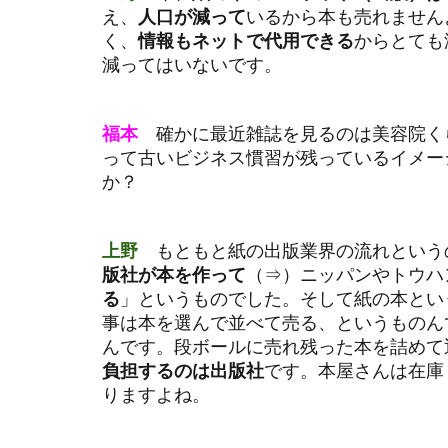
毎週月曜日
え、
人口が減って
いるから本も売れません
く、
情報もネットで代用できる
からとても
清水建設
減ってはいないです。
瀬戸内芸術祭
相場の4つのサ
福本
確かに最近雑誌を見るのは美容院く
社会起業家の父
って古いビジネス慣習が残っているイメー
第13回コモン
か？
統合レポート
街並みを条例
上野
もともと紙の出版業界の流れという
角川武蔵野ミュ
版社が本を作って
（⇒）ニッパンやトウハ
る
」というものでした。そして紙の本とい
豊田合成
事は本を選んで並べて売る、というものん
資産形成
んです。段ボールに売れ残った本を詰めて
遠隔手術
負担するのは出版社
です。本屋さんは在庫
りますよね。
青天を衝け
高校生
高