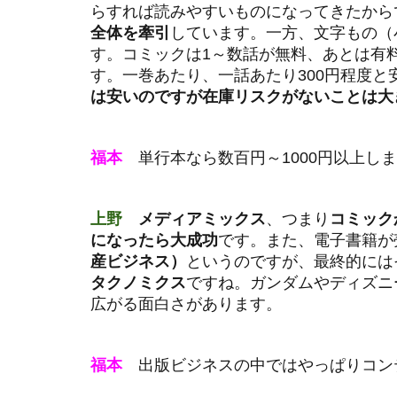
らすれば読みやすいものになってきたから
全体を牽引
しています。一方、文字もの（
す。コミックは1～数話が無料、あとは有
す。一巻あたり、一話あたり300円程度
は安いのですが在庫リスクがないことは大
福本
単行本なら数百円～1000円以上し
上野
メディアミックス
、つまり
コミック
になったら大成功
です。また、電子書籍が
産ビジネス）
というのですが、最終的には
タクノミクス
ですね。ガンダムやディズニ
広がる面白さがあります。
福本
出版ビジネスの中ではやっぱりコン