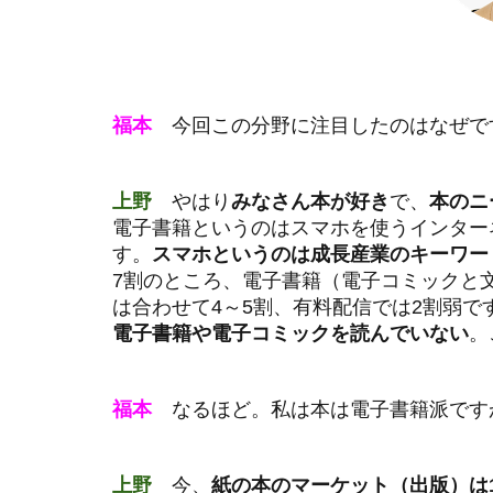
北長瀬駅前のコ
団塊ジュニア
堀場製作所
寄付月間
福本
今回この分野に注目したのはなぜで
年功序列
投資信託
上野
やはり
みなさん本が好き
で、
本のニ
電子書籍というのはスマホを使うインター
教えて健さん
す。
スマホというのは成長産業のキーワー
新しい資本主義
7割のところ、電子書籍（電子コミックと
日本の起業家ラン
は合わせて4～5割、有料配信では2割弱で
電子書籍や電子コミックを読んでいない
。
日本株
日
日経平均
晴天を衝け
福本
なるほど。私は本は電子書籍派です
未来世代のため
東急株式会社
上野
今、
紙の本のマーケット（出版）は