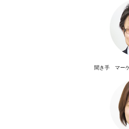
コモンズ社会起
すららネット
つみたて投資
ところざわサク
なんとなく
バリュー
ふっち―
聞き手 マーケ
メトリクス
リモートワーク
世代を超える
丹下健三
他者への信頼度
価値創造レポー
内部留保