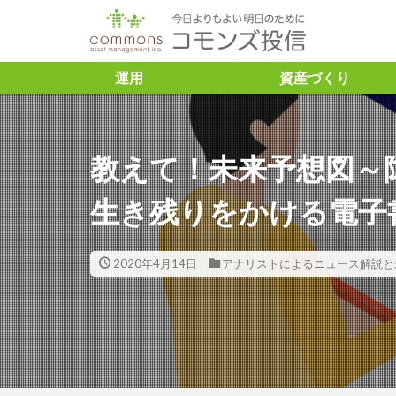
タグ
運用
資産づくり
「トレーダーふ
＃ASVレポー
教えて！未来予想図～
ズ投信 #コモン
＃SDGs ＃と
生き残りをかける電子
＃こどもトラス
#企業との対話
2020年4月14日
アナリストによるニュース解説と
＃渋澤健
＃渋澤健 ＃渋
資 ＃豊かさ ＃アミ
10年債利回り
Capital
ES