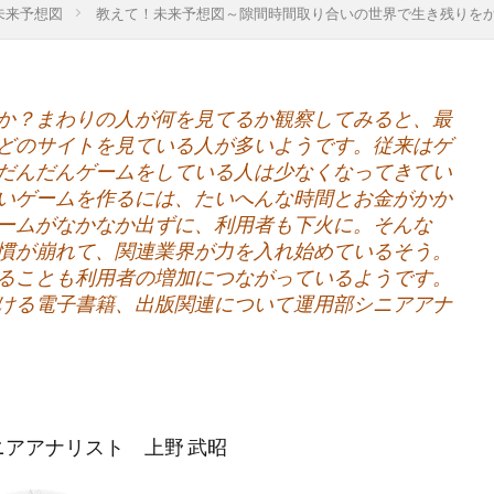
未来予想図
教えて！未来予想図～隙間時間取り合いの世界で生き残りを
tori
INVEST
IWAI
Japan Times
KADOKAWA
LI
NHK
NHKBS
NHKエンタープライズ
NHK大河ドラマ
PBR
PER
READYFOR
ROE
SDGs
SEEDCap
か？まわりの人が何を見てるか観察してみると、最
ll-being
WeからMeへ
YMCA
アナリスト
アフリカ
どのサイトを見ている人が多いようです。従来はゲ
イノベーター
イベントレポート
インパクト会計
インパク
だんだんゲームをしている人は少なくなってきてい
ウィズコロナ
ウェルビーイング
ウォルタースコット
いゲームを作るには、たいへんな時間とお金がかか
ームがなかなか出ずに、利用者も下火に。そんな
えんがお
おかねってなぁに？
オペラ
オミクロン株
慣が崩れて、関連業界が力を入れ始めているそう。
ント
オンラインセミナー
オンライン教育
ガバナンス
ることも利用者の増加につながっているようです。
ディング
グロース
グロース投資
グロース株
グローバ
ける電子書籍、出版関連について運用部シニアアナ
こどもトラスト
こどもトラストセミナー
こまもと未来創造基金
リッジ
コモズ投信
コモンズ
コモンズ３０ファンド
コ
p
コモンズ投信
コモンズ考、ブログ、岸田内閣、新しい資本主義、有識者会議、毎週月曜日更
アアナリスト 上野 武昭
コモンズ考、ブログ、毎週月曜日更新、渋澤健
コモンズ投信、伊井哲朗