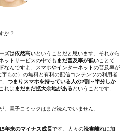
ミュニティ型商業施設
原嶋亮介
厳選投資
吉沢亮
味の
国立代々木場
国際協力と社会貢献
地域金融
地方出張
大学ファンド
大河
大河ドラマ
宇沢弘文
宮城治男
寺西康博
対話
就職氷河期
岐阜県郡上市
岸田内閣
すか？
幸せ
建築
建築家
当たり前
成長から分配の好循環
投資先企業との対話
投資家
投資指標
投資教育
持続可
ーズは依然高い
ということだと思います。それから
ネットサービスの中でも
まだ普及率が低い
ことで
教育資金
文京学院大学
文化
文化の日
新しいメジ
ド
なんですよ。スマホやインターネットの普及率が
新しい資本主義実現会議
新型コロナウィルス
日本
日
文字もの）の無料と有料の配信コンテンツの利用者
キング2022
日本企業
日本全国
日本初の銀行
日本商
す。
つまりスマホを持っている人の2割～半分しか
これは
まだまだ拡大余地がある
ということです。
本経済新聞
日本経済時新聞
日経ＳＤＧフォーラム
日経ヴェ
日経平均株価
日経平均株価3万円
日経新聞
旭化成
春
月曜日更新
月曜更新
有識者メンバー
有識者会議
未
が、電子コミックはまだ読んでいません。
に先行投資
未来予想図
末山仁
東京
東京学芸大学附属
東洋紡
東芝
柳良平
株主総会
株価
植田和男
15年来のマイナス成長
です。人々の
読書離れ
に加