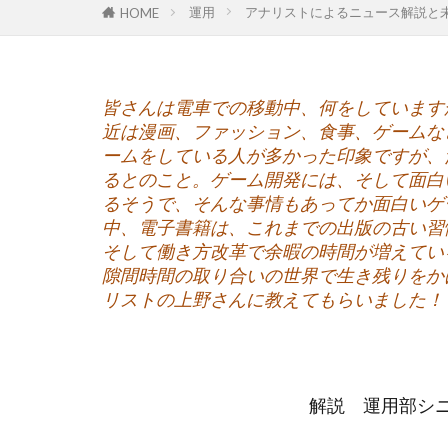
運用
アナリストによるニュース解説と
HOME
GoTo
hino
MEからWEへ
ONTOMO
皆さんは電車での移動中、何をしています
WELgee
we
近は漫画、ファッション、食事、ゲームな
ありがとう
ームをしている人が多かった印象ですが、
ウィズ・コロナ
るとのこと。ゲーム開発には、そして面白
るそうで、そんな事情もあってか面白いゲ
エスプール
中、電子書籍は、これまでの出版の古い習
オンラインイベ
そして働き方改革で余暇の時間が増えてい
クラウドファン
隙間時間の取り合いの世界で生き残りをか
リストの上野さんに教えてもらいました！
ごちゃまぜ
コミュニティフ
コモンズSEEDCa
コモンズ投信、
解説 運用部シニ
コモンズ投信、