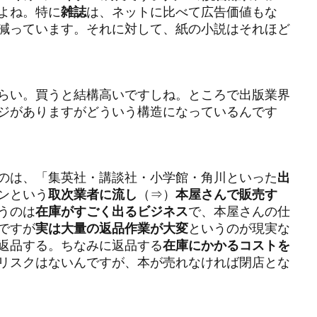
毎週月曜日更新
沖縄
流しそうめん
海のお掃除プラントロ
よね。特に
雑誌
は、ネットに比べて広告価値もな
減っています。それに対して、紙の小説はそれほど
渋沢栄一100の訓言
渋澤ブログ（毎週月曜更新）
渋澤健
測
物流業界
環境的インパクト
産業廃棄物
田中平八
イクル
相場格言
真の豊かさ
社会的インパクト
社会起
らい。買うと結構高いですしね。ところで出版業界
社会起業家フォーラム
福武總一郎
積み立て投資
積立
ジがありますがどういう構造になっているんです
ズ社会起業家フォーラム
米良はるか
米金利上昇
終身雇用
統合報告書
絵本
総合プロデュース
美意識
若者の
要望書
見えない価値
規模別
親子の未来を支える会
のは、「集英社・講談社・小学館・角川といった
出
ージアム
評価基準
論語と算盤
論語と算盤経営塾
議事
ンという
取次業者に流し
（⇒）
本屋さんで販売す
うのは
在庫がすごく出るビジネス
で、本屋さんの仕
財務的
財投
賃金アップ
賃金上げ
資本主義の父
ですが
実は大量の返品作業が大変
というのが現実な
資産運用
起業家価値
近代アート
逆イールド
逆業績相
返品する。ちなみに返品する
在庫にかかるコストを
金利
金融
金融教育
鎌倉新書
長期投資
開会式
リスクはないんですが、本が売れなければ閉店とな
青天を衝け！
非財務情報
非財務的
風の時代
飛鳥山
濱正伸
黒川彰
黒川雅之