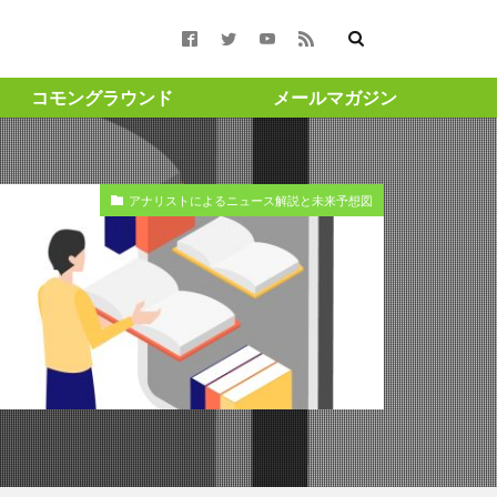
コモングラウンド
メールマガジン
合報告書 #コモン
アナリストによるニュース解説と未来予想図
週月曜更新 ＃渋澤健
#渋沢栄一
ト ＃成長 ＃投
amigohouse
GAスクール構想