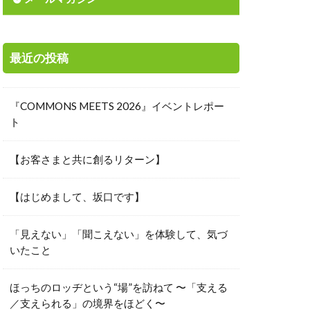
素
城下町
寄付先選定
最近の投稿
岸田総理
投資
『COMMONS MEETS 2026』イベントレポー
能な経済
ト
ャーメント
【お客さまと共に創るリターン】
本の美意識
工会議所青年部
【はじめまして、坂口です】
リタス
時価総額
「見えない」「聞こえない」を体験して、気づ
いたこと
来を信じる力
国際中等教育学校
ほっちのロッヂという“場”を訪ねて 〜「支える
楽しさ
／支えられる」の境界をほどく〜