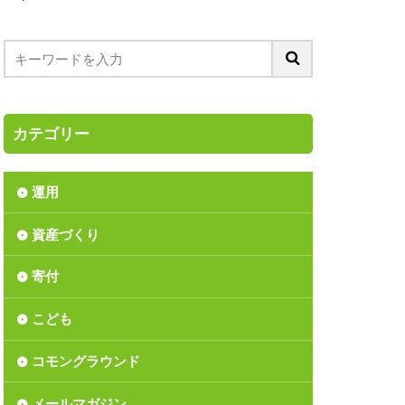
ス
つみたてNISA
ア
ーディング
バブル入社
カテゴリー
リンダ・ゲイツ財団
ション
運用
リサイクル
資産づくり
上方修正
丑年
間反騰
寄付
か
こども
長
価値
資
児童手当
コモングラウンド
済の分析
北区
メールマガジン