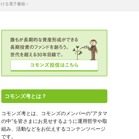
かける電子書籍～
TALICO
OJT
SGC
TICAD
アミーゴの学校
ト投資
エーザイ
オンライン
クボタ
ルヘルス
コモンズ考とは？
モンズ30塾
コモンズ考とは、コモンズのメンバーの”アタマ
の中”を皆さまにお見せするように運用哲学や取
新、渋澤健
組み、活動などをお伝えするコンテンツページ
、高濱正伸
です。