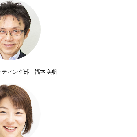
業家フォーラム
コモンズ考
ザ・2020ビジョン
シスメック
セブン＆アイ
ソプラノ歌手
ちいきん会
チャート
デクセリアルズ
テクニカル分析
テラロック
どこでもド
ラタウン
との力
トレーダー
トレーダーふっちー
トレ
にわとりの会
パートナー
バイク王
パフォーマンス
バリュー投資
バリュー株
ピケティ
ビジョン
ビル＆メ
プラットフォーマー
ブログ
ペイアウト
ベネッセ
ミッ
ティング部 福本 美帆
ヤマトHD
ユカリア
よく集めよよく散ぜよ
よりよい明日
ロボット
わいがや
ワクワク
上を向いて歩こう
世代を超える投資
世界における日本の使命を考える委員会
中
人
人へ投資
人口動態
人間の安全保障
他の国にない何
企業との対話
企業経営者
企業訪問
伊井哲朗
会
ト
修験者
健康寿命
働き方の多様化
元日
先行投
再起動
利他
利己
利益
割安株
割高
労働経