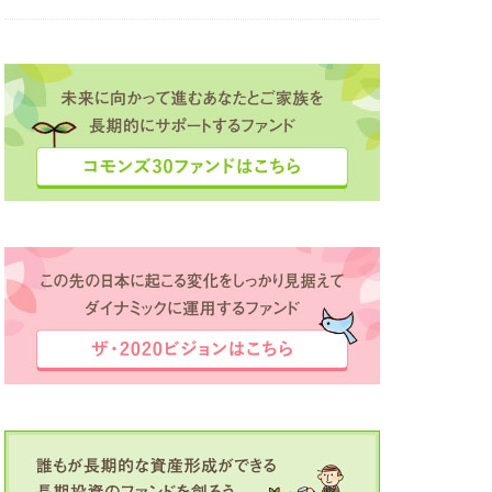
ボット夢コンテスト
定
滴が大河に
田中彩子
直島
業家
投資
経済同友会
海外留学支援
録
豊かさ
資産作り
場
逗子
間
駒ヶ根