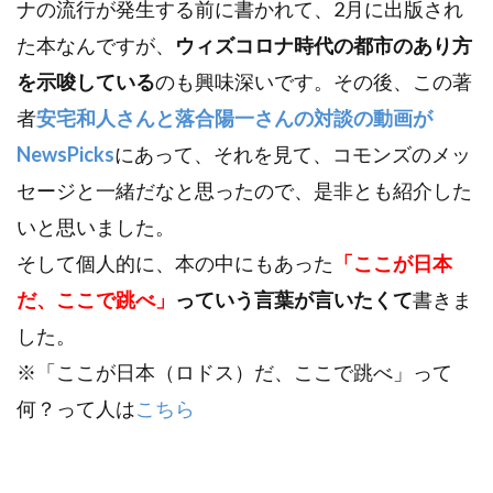
ナの流行が発生する前に書かれて、2月に出版され
た本なんですが、
ウィズコロナ時代の都市のあり方
を示唆している
のも興味深いです。その後、この著
者
安宅和人さんと落合陽一さんの対談の動画が
NewsPicks
にあって、それを見て、コモンズのメッ
セージと一緒だなと思ったので、是非とも紹介した
いと思いました。
そして個人的に、本の中にもあった
「ここが日本
だ、ここで跳べ」
っていう言葉が言いたくて
書きま
した。
※「ここが日本（ロドス）だ、ここで跳べ」って
何？って人は
こちら