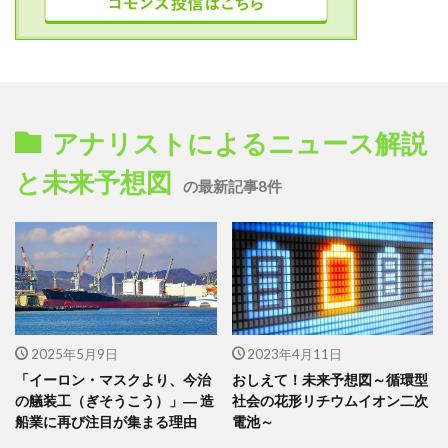
アナリストによるニュース解説
と未来予想図
の最新記事8件
2025年5月9日
2023年4月11日
「イーロン・マスクより、今治
おしえて！未来予想図～循環型
の艤装工（ぎそうこう）」― 造
社会の花形リチウムイオン二次
船業に再び注目が集まる理由
電池～