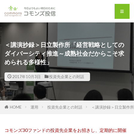
＜講演抄録＞日立製作所「経営戦略としての
ダイバーシティ推進～成熟社会だからこそ求
められる多様性」
2017年10月3日
投資先企業との対話
HOME
運用
投資先企業との対話
＜講演抄録＞日立製作所
コモンズ30ファンドの投資先企業をお招きし、定期的に開催