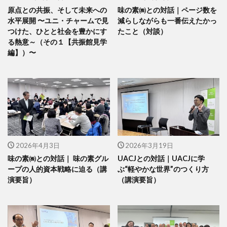
原点との共振、そして未来への
味の素㈱との対話｜ページ数を
水平展開 〜ユニ・チャームで見
減らしながらも一番伝えたかっ
つけた、ひとと社会を豊かにす
たこと（対談）
る熱意～（その１【共振館見学
編】）〜
2026年4月3日
2026年3月19日
味の素㈱との対話｜ 味の素グル
UACJとの対話｜UACJに学
ープの人的資本戦略に迫る（講
ぶ“軽やかな世界”のつくり方
演要旨）
（講演要旨）