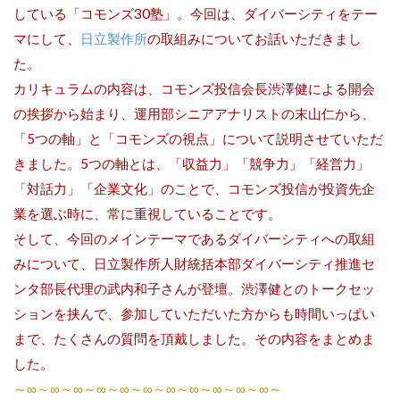
している「コモンズ30塾」。今回は、ダイバーシティをテー
マにして、
日立製作所
の取組みについてお話いただきまし
た。
カリキュラムの内容は、コモンズ投信会長渋澤健による開会
の挨拶から始まり、運用部シニアアナリストの末山仁から、
「5つの軸」と「コモンズの視点」について説明させていただ
きました。5つの軸とは、「収益力」「競争力」「経営力」
「対話力」「企業文化」のことで、コモンズ投信が投資先企
業を選ぶ時に、常に重視していることです。
そして、今回のメインテーマであるダイバーシティへの取組
みについて、日立製作所人財統括本部ダイバーシティ推進セ
ンタ部長代理の武内和子さんが登壇。渋澤健とのトークセッ
ションを挟んで、参加していただいた方からも時間いっぱい
まで、たくさんの質問を頂戴しました。その内容をまとめま
した。
～∞～∞～∞～∞～∞～∞～∞～∞～∞～∞～∞～