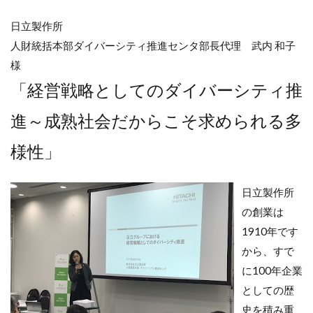
日立製作所
人財統括本部ダイバーシティ推進センタ部長代理 武内 和子
様
「経営戦略としてのダイバーシティ推
進～成熟社会だからこそ求められる多
様性」
日立製作所
の創業は
1910年です
から、すで
に100年企業
としての歴
史を積み重