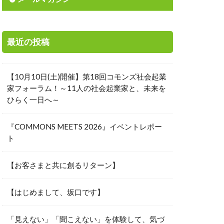
素
城下町
寄付先選定
最近の投稿
岸田総理
投資
【10月10日(土)開催】第18回コモンズ社会起業
能な経済
家フォーラム！～11人の社会起業家と、未来を
ひらく一日へ～
ャーメント
本の美意識
『COMMONS MEETS 2026』イベントレポー
工会議所青年部
ト
リタス
【お客さまと共に創るリターン】
時価総額
来を信じる力
【はじめまして、坂口です】
国際中等教育学校
楽しさ
「見えない」「聞こえない」を体験して、気づ