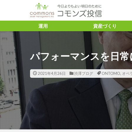
タグ
運用
資産づくり
「トレーダーふ
＃ASVレポー
パフォーマンスを日常
ズ投信 #コモン
＃SDGs ＃と
＃こどもトラス
2021年4月26日
渋澤ブログ
ONTOMO
,
オペ
#企業との対話
＃渋澤健
＃渋澤健 ＃渋
資 ＃豊かさ ＃アミ
10年債利回り
Capital
ES