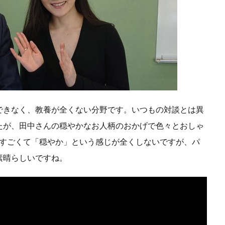
業家フォーラム
コモンズ考
ザ・2020ビジョン
シスメック
セブン＆アイ
ソプラノ歌手
ちいきん会
チャート
デクセリアルズ
テクニカル分析
テラロック
どこでもド
ラタウン
との力
トレーダー
トレーダーふっちー
トレ
にわとりの会
パートナー
バイク王
パフォーマンス
バリュー投資
バリュー株
ピケティ
ビジョン
ビル＆メ
プラットフォーマー
ブログ
ペイアウト
ベネッセ
ミッ
できなく、教養が全くない分野です。いつもの対談とは異
ヤマトHD
ユカリア
よく集めよよく散ぜよ
よりよい明日
たが、田中さんの穏やかなお人柄のおかげで色々とおしゃ
ロボット
わいがや
ワクワク
上を向いて歩こう
はすごくて「穏やか」という感じが全くしないですが、パ
世代を超える投資
世界における日本の使命を考える委員会
中
素晴らしいですね。
人
人へ投資
人口動態
人間の安全保障
他の国にない何
企業との対話
企業経営者
企業訪問
伊井哲朗
会
ト
修験者
健康寿命
働き方の多様化
元日
先行投
再起動
利他
利己
利益
割安株
割高
労働経