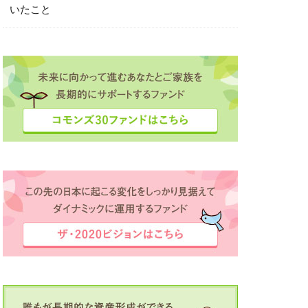
いたこと
ボット夢コンテスト
定
滴が大河に
田中彩子
直島
業家
投資
経済同友会
海外留学支援
録
豊かさ
資産作り
場
逗子
間
駒ヶ根