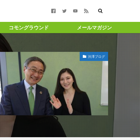
コモングラウンド
メールマガジン
合報告書 #コモン
渋澤ブログ
週月曜更新 ＃渋澤健
#渋沢栄一
ト ＃成長 ＃投
amigohouse
GAスクール構想