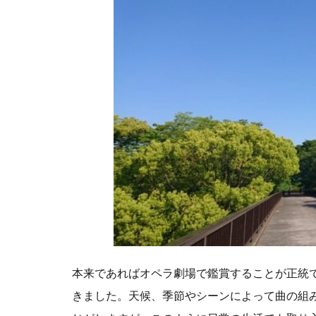
毎週月曜日
清水建設
瀬戸内芸術祭
相場の4つのサ
社会起業家の父
第13回コモン
統合レポート
街並みを条例
角川武蔵野ミュ
豊田合成
資産形成
遠隔手術
本来であればオペラ劇場で鑑賞することが正統
青天を衝け
きました。天候、季節やシーンによって曲の組
高校生
高