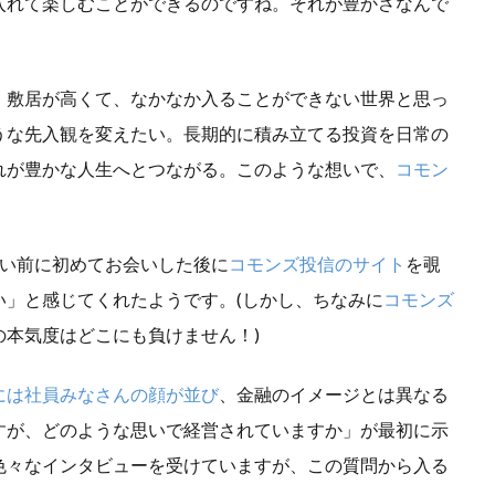
入れて楽しむことができるのですね。それが豊かさなんで
検索
。敷居が高くて、なかなか入ることができない世界と思っ
うな先入観を変えたい。長期的に積み立てる投資を日常の
れが豊かな人生へとつながる。このような想いで、
コモン
らい前に初めてお会いした後に
コモンズ投信のサイト
を覗
」と感じてくれたようです。(
しかし、ちなみに
コモンズ
本気度はどこにも負けません！)
には社員みなさんの顔が並び
、金融のイメージとは異なる
すが、どのような思いで経営されていますか」が最初に示
色々なインタビューを受けていますが、この質問から入る