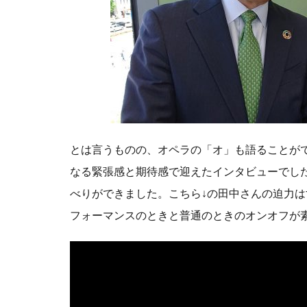
コモンズ社会起
すららネット
つみたて投資
ところざわサク
なんとなく
バリュー
ふっち―
とは言うものの、オペラの「オ」も語ることが
メトリクス
なる緊張感と期待感で迎えたインタビューでし
リモートワーク
べりができました。こちら↓の田中さんの迫力
世代を超える
フォーマンスのときと普通のときのオンオフが
丹下健三
他者への信頼度
価値創造レポー
内部留保