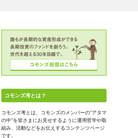
TALICO
OJT
SGC
TICAD
アミーゴの学校
ト投資
エーザイ
オンライン
クボタ
ルヘルス
コモンズ考とは？
モンズ30塾
コモンズ考とは、コモンズのメンバーの”アタマ
の中”を皆さまにお見せするように運用哲学や取
新、渋澤健
組み、活動などをお伝えするコンテンツページ
、高濱正伸
です。