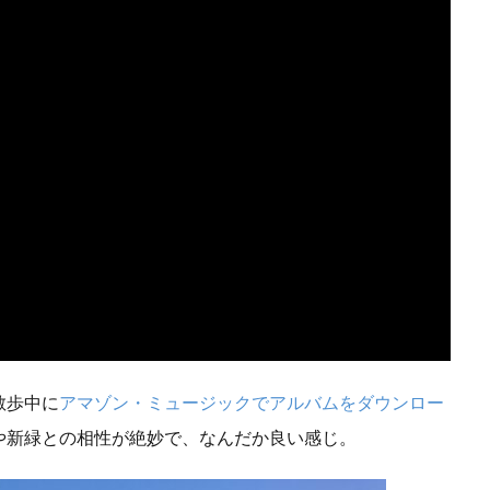
ミュニティ型商業施設
原嶋亮介
厳選投資
吉沢亮
味の
国立代々木場
国際協力と社会貢献
地域金融
地方出張
大学ファンド
大河
大河ドラマ
宇沢弘文
宮城治男
寺西康博
対話
就職氷河期
岐阜県郡上市
岸田内閣
幸せ
建築
建築家
当たり前
成長から分配の好循環
投資先企業との対話
投資家
投資指標
投資教育
持続可
教育資金
文京学院大学
文化
文化の日
新しいメジ
新しい資本主義実現会議
新型コロナウィルス
日本
日
キング2022
日本企業
日本全国
日本初の銀行
日本商
本経済新聞
日本経済時新聞
日経ＳＤＧフォーラム
日経ヴェ
日経平均株価
日経平均株価3万円
日経新聞
旭化成
春
月曜日更新
月曜更新
有識者メンバー
有識者会議
未
散歩中に
アマゾン・ミュージックでアルバムをダウンロー
に先行投資
未来予想図
末山仁
東京
東京学芸大学附属
や新緑との相性が絶妙で、なんだか良い感じ。
東洋紡
東芝
柳良平
株主総会
株価
植田和男