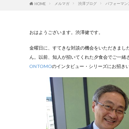
メルマガ
渋澤ブログ
パフォーマン
HOME
GoTo
hino
MEからWEへ
ONTOMO
WELgee
we
おはようございます。渋澤健です。
ありがとう
金曜日に、すてきな対談の機会をいただきまし
ウィズ・コロナ
ん。以前、知人が招いてくれた夕食会でご一緒
エスプール
ONTOMO
のインタビュー・シリーズにお招き
オンラインイベ
クラウドファン
ごちゃまぜ
コミュニティフ
コモンズSEEDCa
コモンズ投信、
コモンズ投信、