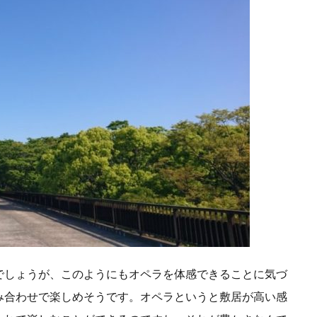
毎週月曜日更新
沖縄
流しそうめん
海のお掃除プラントロ
渋沢栄一100の訓言
渋澤ブログ（毎週月曜更新）
渋澤健
測
物流業界
環境的インパクト
産業廃棄物
田中平八
イクル
相場格言
真の豊かさ
社会的インパクト
社会起
社会起業家フォーラム
福武總一郎
積み立て投資
積立
ズ社会起業家フォーラム
米良はるか
米金利上昇
終身雇用
統合報告書
絵本
総合プロデュース
美意識
若者の
要望書
見えない価値
規模別
親子の未来を支える会
ージアム
評価基準
論語と算盤
論語と算盤経営塾
議事
財務的
財投
賃金アップ
賃金上げ
資本主義の父
資産運用
起業家価値
近代アート
逆イールド
逆業績相
金利
金融
金融教育
鎌倉新書
長期投資
開会式
でしょうが、このようにもオペラを体感できることに気づ
青天を衝け！
非財務情報
非財務的
風の時代
飛鳥山
み合わせで楽しめそうです。オペラというと敷居が高い感
濱正伸
黒川彰
黒川雅之