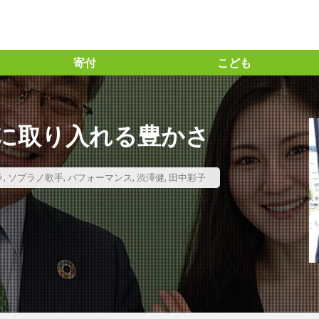
寄付
こども
っちー流」の投資指標の見方
＃「と」の力
ト ＃味の素㈱ ＃アミノサイエンス® #企業との対話 #統合レポート #統
に取り入れる豊かさ
ズ30ファンド #長期投資
の力 #BSテレビ東京 ＃日経SDGs2021 ＃コモンズ考、＃渋澤ブログ ＃毎
ト
#コモンズ30ファンド
＃コモンズ投信
＃コモンズ考える
ラ
,
ソプラノ歌手
,
パフォーマンス
,
渋澤健
,
田中彩子
 ＃信越化学工業 #コモンズ30ファンド ＃コモンズ投信 ＃長期投資
沢栄一 ＃論語と算盤 ＃逗子 ＃映画21世紀の資本 ＃オンラインイベン
ーゴの学校 #amigohouse ＃amigohouse
1位
2024年問題
21世紀の資本
５G
AERA.dot
G
ESG投資
ETF
ETIC
FM香川
Forbes
GI