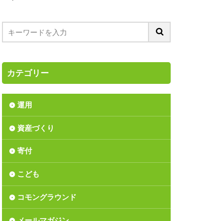
ス
つみたてNISA
ア
ーディング
バブル入社
カテゴリー
リンダ・ゲイツ財団
ション
運用
リサイクル
資産づくり
上方修正
丑年
間反騰
寄付
か
こども
長
価値
資
児童手当
コモングラウンド
済の分析
北区
メールマガジン