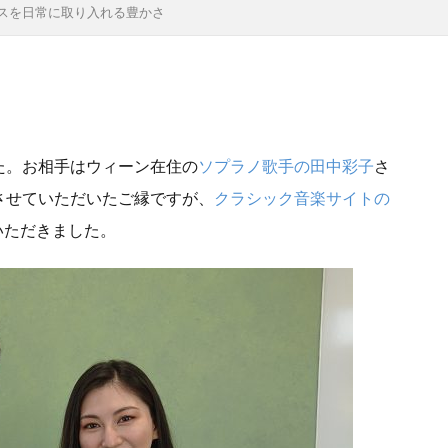
スを日常に取り入れる豊かさ
tori
INVEST
IWAI
Japan Times
KADOKAWA
LI
NHK
NHKBS
NHKエンタープライズ
NHK大河ドラマ
PBR
PER
READYFOR
ROE
SDGs
SEEDCap
ll-being
WeからMeへ
YMCA
アナリスト
アフリカ
イノベーター
イベントレポート
インパクト会計
インパク
た。お相手はウィーン在住の
ソプラノ歌手の田中彩子
さ
ウィズコロナ
ウェルビーイング
ウォルタースコット
させていただいたご縁ですが、
クラシック音楽サイトの
えんがお
おかねってなぁに？
オペラ
オミクロン株
いただきました。
ント
オンラインセミナー
オンライン教育
ガバナンス
ディング
グロース
グロース投資
グロース株
グローバ
こどもトラスト
こどもトラストセミナー
こまもと未来創造基金
リッジ
コモズ投信
コモンズ
コモンズ３０ファンド
コ
p
コモンズ投信
コモンズ考、ブログ、岸田内閣、新しい資本主義、有識者会議、毎週月曜日更
コモンズ考、ブログ、毎週月曜日更新、渋澤健
コモンズ投信、伊井哲朗