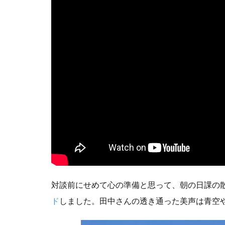
北長瀬駅前のコ
団塊ジュニア
堀場製作所
寄付月間
年功序列
投資信託
教えて健さん
新しい資本主義
日本の起業家ラン
日本株
日
日経平均
晴天を衝け
対談前にせめて心の準備と思って、朝の日課の
未来世代のため
ド
しました。田中さんの透き通った美声は青空
東急株式会社