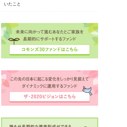
いたこと
ボット夢コンテスト
定
滴が大河に
田中彩子
直島
業家
投資
経済同友会
海外留学支援
録
豊かさ
資産作り
場
逗子
間
駒ヶ根