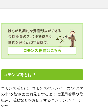
TALICO
OJT
SGC
TICAD
アミーゴの学校
ト投資
エーザイ
オンライン
クボタ
ルヘルス
コモンズ考とは？
モンズ30塾
コモンズ考とは、コモンズのメンバーの”アタマ
の中”を皆さまにお見せするように運用哲学や取
新、渋澤健
組み、活動などをお伝えするコンテンツページ
、高濱正伸
です。