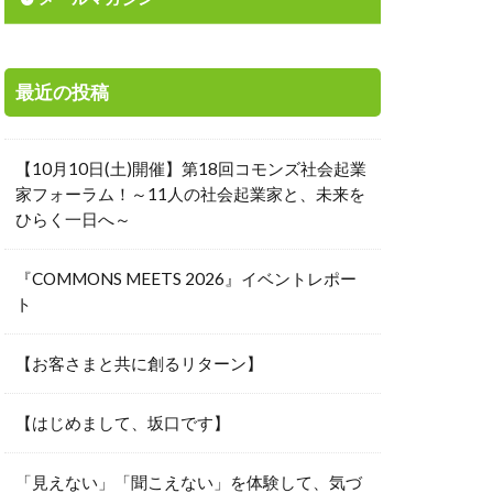
素
城下町
寄付先選定
最近の投稿
岸田総理
投資
【10月10日(土)開催】第18回コモンズ社会起業
能な経済
家フォーラム！～11人の社会起業家と、未来を
ひらく一日へ～
ャーメント
本の美意識
『COMMONS MEETS 2026』イベントレポー
工会議所青年部
ト
リタス
【お客さまと共に創るリターン】
時価総額
来を信じる力
【はじめまして、坂口です】
国際中等教育学校
楽しさ
「見えない」「聞こえない」を体験して、気づ