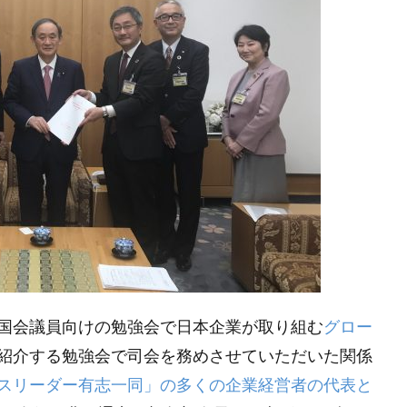
業家フォーラム
コモンズ考
ザ・2020ビジョン
シスメック
セブン＆アイ
ソプラノ歌手
ちいきん会
チャート
デクセリアルズ
テクニカル分析
テラロック
どこでもド
ラタウン
との力
トレーダー
トレーダーふっちー
トレ
にわとりの会
パートナー
バイク王
パフォーマンス
バリュー投資
バリュー株
ピケティ
ビジョン
ビル＆メ
プラットフォーマー
ブログ
ペイアウト
ベネッセ
ミッ
ヤマトHD
ユカリア
よく集めよよく散ぜよ
よりよい明日
ロボット
わいがや
ワクワク
上を向いて歩こう
世代を超える投資
世界における日本の使命を考える委員会
中
人
人へ投資
人口動態
人間の安全保障
他の国にない何
国会議員向けの勉強会で日本企業が取り組む
グロー
企業との対話
企業経営者
企業訪問
伊井哲朗
会
紹介する勉強会で司会を務めさせていただいた関係
ト
修験者
健康寿命
働き方の多様化
元日
先行投
スリーダー有志一同」の多くの企業経営者の代表と
再起動
利他
利己
利益
割安株
割高
労働経