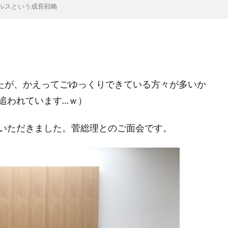
ルスという成長戦略
tori
INVEST
IWAI
Japan Times
KADOKAWA
LI
NHK
NHKBS
NHKエンタープライズ
NHK大河ドラマ
PBR
PER
READYFOR
ROE
SDGs
SEEDCap
ll-being
WeからMeへ
YMCA
アナリスト
アフリカ
イノベーター
イベントレポート
インパクト会計
インパク
たが、かえってごゆっくりできている方々が多いか
ウィズコロナ
ウェルビーイング
ウォルタースコット
追われています…ｗ）
えんがお
おかねってなぁに？
オペラ
オミクロン株
ント
オンラインセミナー
オンライン教育
ガバナンス
いただきました。菅総理とのご面会です。
ディング
グロース
グロース投資
グロース株
グローバ
こどもトラスト
こどもトラストセミナー
こまもと未来創造基金
リッジ
コモズ投信
コモンズ
コモンズ３０ファンド
コ
p
コモンズ投信
コモンズ考、ブログ、岸田内閣、新しい資本主義、有識者会議、毎週月曜日更
コモンズ考、ブログ、毎週月曜日更新、渋澤健
コモンズ投信、伊井哲朗