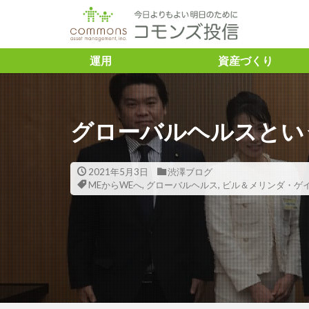
タグ
運用
資産づくり
「トレーダーふ
＃ASVレポー
グローバルヘルスとい
ズ投信 #コモン
＃SDGs ＃と
＃こどもトラス
2021年5月3日
渋澤ブログ
MEからWEへ
,
グローバルヘルス
,
ビル＆メリンダ・ゲ
#企業との対話
＃渋澤健
＃渋澤健 ＃渋
資 ＃豊かさ ＃アミ
10年債利回り
Capital
ES