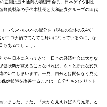
理の左側は豊田通商の加留部会長、日本ゲイツ財団
ミュニティ型商業施設
原嶋亮介
厳選投資
吉沢亮
味の
塩野義製薬の手代木社長と大和証券グループの田代
国立代々木場
国際協力と社会貢献
地域金融
地方出張
大学ファンド
大河
大河ドラマ
宇沢弘文
宮城治男
寺西康博
対話
就職氷河期
岐阜県郡上市
岸田内閣
ローバルヘルスへの配分を（現在の全体の5.4％）
幸せ
建築
建築家
当たり前
成長から分配の好循環
内がコロナ禍でてんてこ舞いになっているのに、な
投資先企業との対話
投資家
投資指標
投資教育
持続可
見もあるでしょう。
教育資金
文京学院大学
文化
文化の日
新しいメジ
新しい資本主義実現会議
新型コロナウィルス
日本
日
外から日本に入ってきて、日本の経済社会に大きな
キング2022
日本企業
日本全国
日本初の銀行
日本商
保健状態が整えることなければ、次々と新たな変異
本経済新聞
日本経済時新聞
日経ＳＤＧフォーラム
日経ヴェ
遠のいてしまいます。一見、自分とは関係なく見え
日経平均株価
日経平均株価3万円
日経新聞
旭化成
春
い国の保健状態を改善することは、自分たちのメリット
月曜日更新
月曜更新
有識者メンバー
有識者会議
未
に先行投資
未来予想図
末山仁
東京
東京学芸大学附属
言いました。また、「天から見えれば四海兄弟」と
東洋紡
東芝
柳良平
株主総会
株価
植田和男