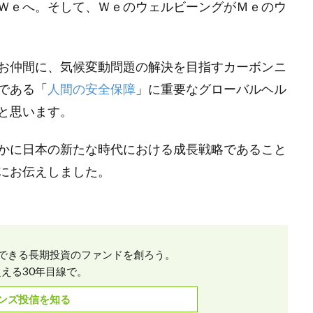
Ｗｅへ。そして、ＷｅのウェルビーングがＭｅのウ
毎週月曜日更新
沖縄
流しそうめん
海のお掃除プラントロ
渋沢栄一100の訓言
渋澤ブログ（毎週月曜更新）
渋澤健
測
物流業界
環境的インパクト
産業廃棄物
田中平八
お仲間に、気候変動問題の解決を目指すカーボンニ
イクル
相場格言
真の豊かさ
社会的インパクト
社会起
である「
人間の安全保障
」に重要なグローバルヘル
社会起業家フォーラム
福武總一郎
積み立て投資
積立
と思います。
ズ社会起業家フォーラム
米良はるか
米金利上昇
終身雇用
統合報告書
絵本
総合プロデュース
美意識
若者の
かに日本の新たな時代における成長戦略であること
要望書
見えない価値
規模別
親子の未来を支える会
にお伝えしました。
ージアム
評価基準
論語と算盤
論語と算盤経営塾
議事
財務的
財投
賃金アップ
賃金上げ
資本主義の父
資産運用
起業家価値
近代アート
逆イールド
逆業績相
できる長期投資のファンドを創ろう。
金利
金融
金融教育
鎌倉新書
長期投資
開会式
える30年目線で。
青天を衝け！
非財務情報
非財務的
風の時代
飛鳥山
ンズ投信を知る
濱正伸
黒川彰
黒川雅之