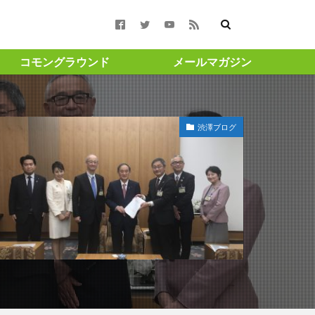
コモングラウンド
メールマガジン
合報告書 #コモン
渋澤ブログ
週月曜更新 ＃渋澤健
#渋沢栄一
ト ＃成長 ＃投
amigohouse
GAスクール構想