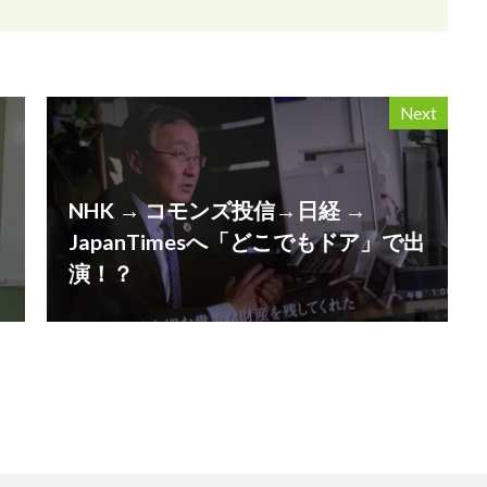
検索
Next
NHK → コモンズ投信→日経 →
JapanTimesへ「どこでもドア」で出
演！？