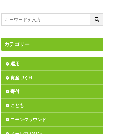
ス
つみたてNISA
ア
ーディング
バブル入社
カテゴリー
リンダ・ゲイツ財団
ション
運用
リサイクル
資産づくり
上方修正
丑年
間反騰
寄付
か
こども
長
価値
資
児童手当
コモングラウンド
済の分析
北区
メールマガジン