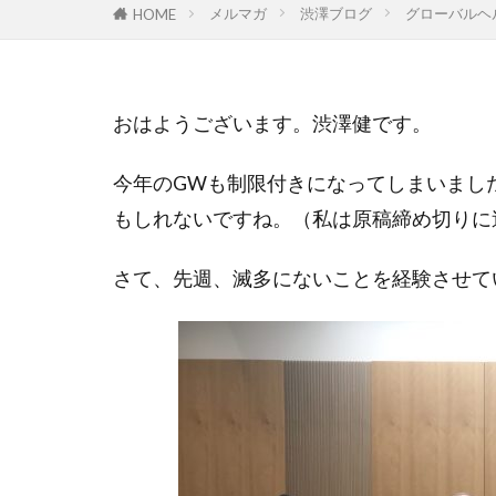
メルマガ
渋澤ブログ
グローバルヘ
HOME
GoTo
hino
MEからWEへ
ONTOMO
おはようございます。渋澤健です。
WELgee
we
ありがとう
今年のGWも制限付きになってしまいまし
ウィズ・コロナ
もしれないですね。（私は原稿締め切りに
エスプール
オンラインイベ
さて、先週、滅多にないことを経験させて
クラウドファン
ごちゃまぜ
コミュニティフ
コモンズSEEDCa
コモンズ投信、
コモンズ投信、