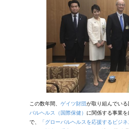
コモンズ社会起
すららネット
つみたて投資
ところざわサク
なんとなく
バリュー
ふっち―
メトリクス
リモートワーク
世代を超える
丹下健三
この数年間、
ゲイツ財団
が取り組んでいる
他者への信頼度
バルヘルス（国際保健）
に関係する事業を
価値創造レポー
で、
「グローバルヘルスを応援するビジネ
内部留保