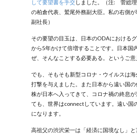
して要望書を手交
しました。（注: 菅総
北長瀬駅前のコ
の柏倉代表、鷲尾外務副大臣。私の右側が
団塊ジュニア
副社長）
堀場製作所
寄付月間
その要望の目玉は、日本のODAにおけるグ
年功序列
から5年かけて倍増することです。日本国
投資信託
ぜ、そんなことする必要ある。というご意
教えて健さん
新しい資本主義
でも、そもそも新型コロナ・ウイルスは海
日本の起業家ラン
打撃を与えました。また日本から遠い国の
日本株
日
株が日本へ入ってきて、コロナ禍の終息が
日経平均
ても、世界はconnectしています。遠
晴天を衝け
になります。
未来世代のため
高祖父の渋沢栄一は「経済に国境なし」と
東急株式会社