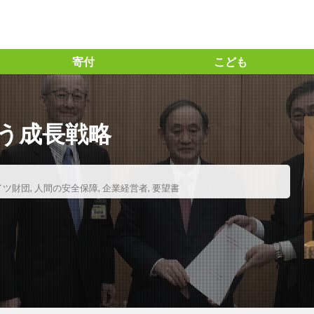
寄付
こども
っちー流」の投資指標の見方
＃「と」の力
ト ＃味の素㈱ ＃アミノサイエンス® #企業との対話 #統合レポート #統
う成長戦略
ズ30ファンド #長期投資
の力 #BSテレビ東京 ＃日経SDGs2021 ＃コモンズ考、＃渋澤ブログ ＃毎
ト
#コモンズ30ファンド
＃コモンズ投信
＃コモンズ考える
イツ財団
,
人間の安全保障
,
企業経営者
,
要望書
 ＃信越化学工業 #コモンズ30ファンド ＃コモンズ投信 ＃長期投資
沢栄一 ＃論語と算盤 ＃逗子 ＃映画21世紀の資本 ＃オンラインイベン
ーゴの学校 #amigohouse ＃amigohouse
1位
2024年問題
21世紀の資本
５G
AERA.dot
G
ESG投資
ETF
ETIC
FM香川
Forbes
GI