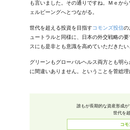
も言いました。その通りですね。Ｍｅから
毎週月曜日
ェルビーングへとつながる。
清水建設
瀬戸内芸術祭
世代を超える投資を目指す
コモンズ投信
の
相場の4つのサ
ュートラルと同様に、日本の外交戦略の要
社会起業家の父
スにも是非とも意識を高めていただきたい
第13回コモン
統合レポート
グリーンもグローバルヘルス両方とも明ら
街並みを条例
に間違いありません。ということを菅総理
角川武蔵野ミュ
豊田合成
資産形成
誰もが長期的な資産形成が
遠隔手術
世代を超
青天を衝け
コモ
高校生
高