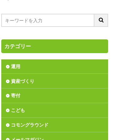
ス
つみたてNISA
ア
ーディング
バブル入社
カテゴリー
リンダ・ゲイツ財団
ション
運用
リサイクル
資産づくり
上方修正
丑年
間反騰
寄付
か
こども
長
価値
資
児童手当
コモングラウンド
済の分析
北区
メールマガジン