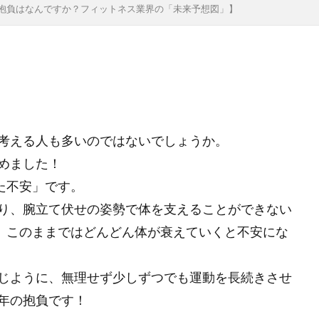
抱負はなんですか？フィットネス業界の「未来予想図」】
tori
INVEST
IWAI
Japan Times
KADOKAWA
LI
NHK
NHKBS
NHKエンタープライズ
NHK大河ドラマ
PBR
PER
READYFOR
ROE
SDGs
SEEDCap
ll-being
WeからMeへ
YMCA
アナリスト
アフリカ
イノベーター
イベントレポート
インパクト会計
インパク
ウィズコロナ
ウェルビーイング
ウォルタースコット
考える人も多いのではないでしょうか。
えんがお
おかねってなぁに？
オペラ
オミクロン株
めました！
ント
オンラインセミナー
オンライン教育
ガバナンス
た不安」です。
ディング
グロース
グロース投資
グロース株
グローバ
り、腕立て伏せの姿勢で体を支えることができない
こどもトラスト
こどもトラストセミナー
こまもと未来創造基金
、このままではどんどん体が衰えていくと不安にな
リッジ
コモズ投信
コモンズ
コモンズ３０ファンド
コ
p
コモンズ投信
じように、無理せず少しずつでも運動を長続きさせ
コモンズ考、ブログ、岸田内閣、新しい資本主義、有識者会議、毎週月曜日更
年の抱負です！
コモンズ考、ブログ、毎週月曜日更新、渋澤健
コモンズ投信、伊井哲朗