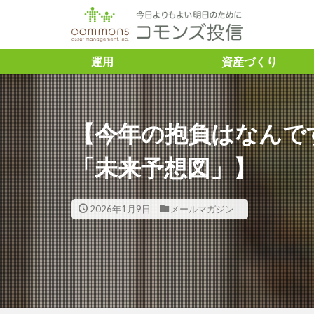
タグ
運用
資産づくり
「トレーダーふ
＃ASVレポー
【今年の抱負はなんで
ズ投信 #コモン
＃SDGs ＃と
「未来予想図」】
＃こどもトラス
#企業との対話
2026年1月9日
メールマガジン
＃渋澤健
＃渋澤健 ＃渋
資 ＃豊かさ ＃アミ
10年債利回り
Capital
ES