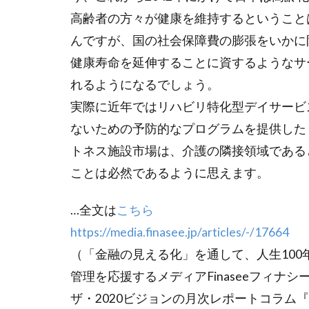
毎週月曜日
高齢者の方々が健康を維持するということ
清水建設
んですが、国の社会保障費の膨張をいかに
瀬戸内芸術祭
健康寿命を延伸することに資するようなサ
相場の4つのサ
れるようになるでしょう。
社会起業家の父
実際に近年ではリハビリ特化型デイサービ
第13回コモン
ないための予防的なプログラムを提供した
統合レポート
トネス施設市場は、介護の隣接領域である
街並みを条例
ことは必然であるように思えます。
角川武蔵野ミュ
豊田合成
…全文は
こちら
資産形成
https://media.finasee.jp/articles/-/17664
遠隔手術
（「金融の見える化」を通して、人生100年時
青天を衝け
管理を応援するメディアFinaseeフィナ
高校生
高
ザ・2020ビジョンの月次レポートコラム