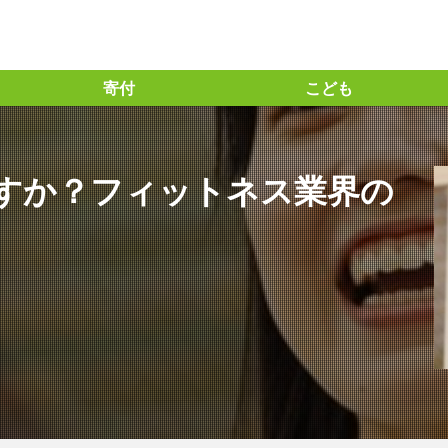
寄付
こども
っちー流」の投資指標の見方
＃「と」の力
ト ＃味の素㈱ ＃アミノサイエンス® #企業との対話 #統合レポート #統
すか？フィットネス業界の
ズ30ファンド #長期投資
の力 #BSテレビ東京 ＃日経SDGs2021 ＃コモンズ考、＃渋澤ブログ ＃毎
ト
#コモンズ30ファンド
＃コモンズ投信
＃コモンズ考える
 ＃信越化学工業 #コモンズ30ファンド ＃コモンズ投信 ＃長期投資
沢栄一 ＃論語と算盤 ＃逗子 ＃映画21世紀の資本 ＃オンラインイベン
ーゴの学校 #amigohouse ＃amigohouse
1位
2024年問題
21世紀の資本
５G
AERA.dot
G
ESG投資
ETF
ETIC
FM香川
Forbes
GI