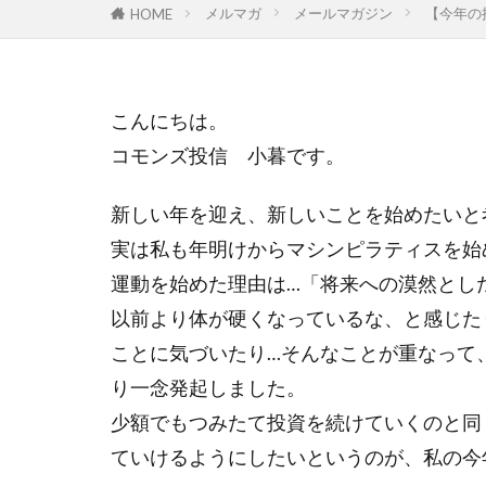
メルマガ
メールマガジン
【今年の
HOME
GoTo
hino
MEからWEへ
ONTOMO
こんにちは。
WELgee
we
コモンズ投信 小暮です。
ありがとう
ウィズ・コロナ
新しい年を迎え、新しいことを始めたいと
エスプール
実は私も年明けからマシンピラティスを始
オンラインイベ
運動を始めた理由は…「将来への漠然とし
クラウドファン
以前より体が硬くなっているな、と感じた
ごちゃまぜ
ことに気づいたり…そんなことが重なって
コミュニティフ
り一念発起しました。
コモンズSEEDCa
少額でもつみたて投資を続けていくのと同
コモンズ投信、
ていけるようにしたいというのが、私の今
コモンズ投信、