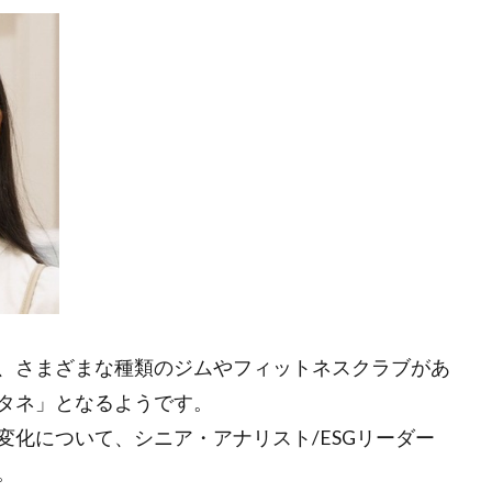
業家フォーラム
コモンズ考
ザ・2020ビジョン
シスメック
セブン＆アイ
ソプラノ歌手
ちいきん会
チャート
デクセリアルズ
テクニカル分析
テラロック
どこでもド
ラタウン
との力
トレーダー
トレーダーふっちー
トレ
にわとりの会
パートナー
バイク王
パフォーマンス
バリュー投資
バリュー株
ピケティ
ビジョン
ビル＆メ
プラットフォーマー
ブログ
ペイアウト
ベネッセ
ミッ
ヤマトHD
ユカリア
よく集めよよく散ぜよ
よりよい明日
ロボット
わいがや
ワクワク
上を向いて歩こう
世代を超える投資
世界における日本の使命を考える委員会
中
、さまざまな種類のジムやフィットネスクラブがあ
人
人へ投資
人口動態
人間の安全保障
他の国にない何
タネ」となるようです。
企業との対話
企業経営者
企業訪問
伊井哲朗
会
化について、シニア・アナリスト/ESGリーダー
ト
修験者
健康寿命
働き方の多様化
元日
先行投
。
再起動
利他
利己
利益
割安株
割高
労働経