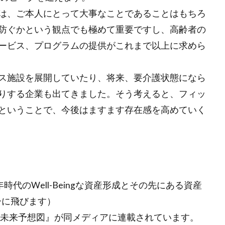
毎週月曜日更新
沖縄
流しそうめん
海のお掃除プラントロ
は、ご本人にとって大事なことであることはもちろ
渋沢栄一100の訓言
渋澤ブログ（毎週月曜更新）
渋澤健
測
防ぐかという観点でも極めて重要ですし、高齢者の
物流業界
環境的インパクト
産業廃棄物
田中平八
ービス、プログラムの提供がこれまで以上に求めら
イクル
相場格言
真の豊かさ
社会的インパクト
社会起
社会起業家フォーラム
福武總一郎
積み立て投資
積立
ス施設を展開していたり、将来、要介護状態になら
ズ社会起業家フォーラム
米良はるか
米金利上昇
終身雇用
りする企業も出てきました。そう考えると、フィッ
統合報告書
絵本
総合プロデュース
美意識
若者の
ということで、今後はますます存在感を高めていく
要望書
見えない価値
規模別
親子の未来を支える会
ージアム
評価基準
論語と算盤
論語と算盤経営塾
議事
財務的
財投
賃金アップ
賃金上げ
資本主義の父
資産運用
起業家価値
近代アート
逆イールド
逆業績相
金利
金融
金融教育
鎌倉新書
長期投資
開会式
代のWell-Beingな資産形成とその先にある資産
青天を衝け！
非財務情報
非財務的
風の時代
飛鳥山
シーに飛びます）
濱正伸
黒川彰
黒川雅之
『未来予想図』が同メディアに連載されています。