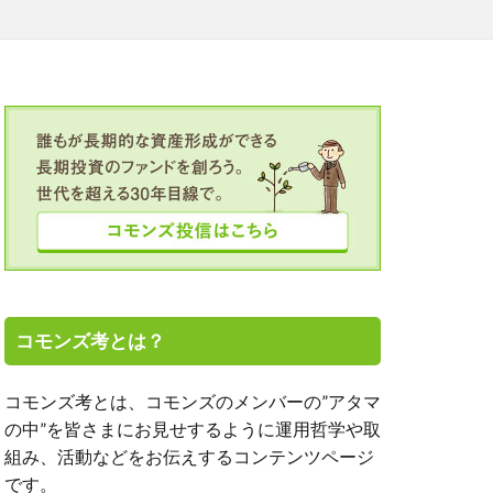
TALICO
OJT
SGC
TICAD
アミーゴの学校
ト投資
エーザイ
オンライン
クボタ
ルヘルス
コモンズ考とは？
モンズ30塾
コモンズ考とは、コモンズのメンバーの”アタマ
の中”を皆さまにお見せするように運用哲学や取
新、渋澤健
組み、活動などをお伝えするコンテンツページ
、高濱正伸
です。