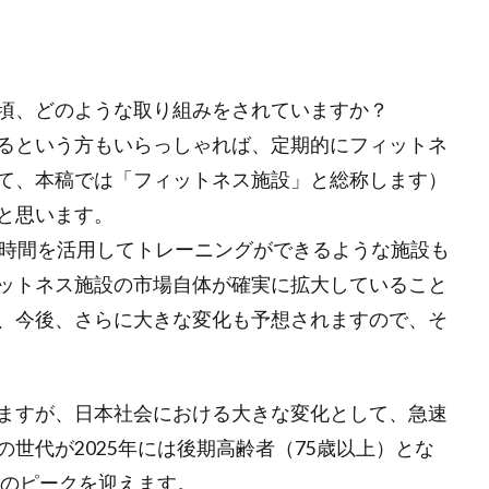
ミュニティ型商業施設
原嶋亮介
厳選投資
吉沢亮
味の
国立代々木場
国際協力と社会貢献
地域金融
地方出張
大学ファンド
大河
大河ドラマ
宇沢弘文
宮城治男
頃、どのような取り組みをされていますか？
寺西康博
対話
就職氷河期
岐阜県郡上市
岸田内閣
るという方もいらっしゃれば、定期的にフィットネ
幸せ
建築
建築家
当たり前
成長から分配の好循環
て、本稿では「フィットネス施設」と総称します）
投資先企業との対話
投資家
投資指標
投資教育
持続可
と思います。
教育資金
文京学院大学
文化
文化の日
新しいメジ
間時間を活用してトレーニングができるような施設も
新しい資本主義実現会議
新型コロナウィルス
日本
日
ットネス施設の市場自体が確実に拡大していること
キング2022
日本企業
日本全国
日本初の銀行
日本商
、今後、さらに大きな変化も予想されますので、そ
本経済新聞
日本経済時新聞
日経ＳＤＧフォーラム
日経ヴェ
日経平均株価
日経平均株価3万円
日経新聞
旭化成
春
月曜日更新
月曜更新
有識者メンバー
有識者会議
未
ますが、日本社会における大きな変化として、急速
に先行投資
未来予想図
末山仁
東京
東京学芸大学附属
世代が2025年には後期高齢者（75歳以上）とな
東洋紡
東芝
柳良平
株主総会
株価
植田和男
化のピークを迎えます。