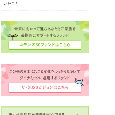
いたこと
ボット夢コンテスト
定
滴が大河に
田中彩子
直島
業家
投資
経済同友会
海外留学支援
録
豊かさ
資産作り
場
逗子
間
駒ヶ根