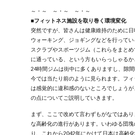
北長瀬駅前のコ
～・～ ～・～ ～・～
団塊ジュニア
■フィットネス施設を取り巻く環境変化
堀場製作所
突然ですが、皆さんは健康維持のために日
寄付月間
ウォーキング、ジョギングなどを行ってい
年功序列
スクラブやスポーツジム（これらをまとめ
投資信託
に通っている、という方もいらっしゃるか
教えて健さん
24時間ジムは街中に多くありますし、隙
新しい資本主義
今では当たり前のように見られます。フィ
日本の起業家ラン
は感覚的に違和感のないところでしょうが
日本株
日
の点についてご説明していきます。
日経平均
晴天を衝け
まず、ここで改めて言わずもがなではあり
未来世代のため
な高齢化の進行があります。いわゆる団塊の
東急株式会社
り、これから2042年にかけて日本は高齢