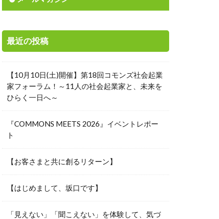
素
城下町
寄付先選定
最近の投稿
岸田総理
投資
【10月10日(土)開催】第18回コモンズ社会起業
能な経済
家フォーラム！～11人の社会起業家と、未来を
ひらく一日へ～
ャーメント
本の美意識
『COMMONS MEETS 2026』イベントレポー
工会議所青年部
ト
リタス
【お客さまと共に創るリターン】
時価総額
来を信じる力
【はじめまして、坂口です】
国際中等教育学校
楽しさ
「見えない」「聞こえない」を体験して、気づ