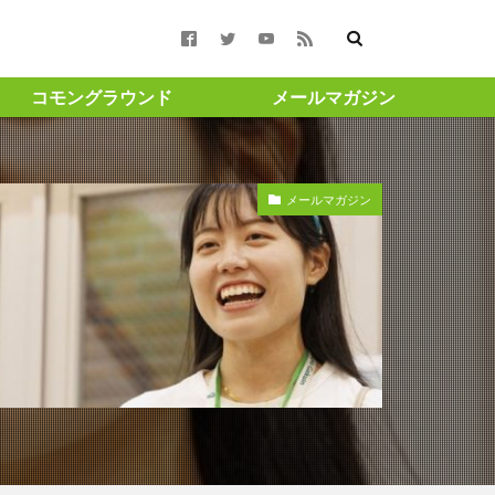
コモングラウンド
メールマガジン
合報告書 #コモン
メールマガジン
週月曜更新 ＃渋澤健
#渋沢栄一
ト ＃成長 ＃投
amigohouse
GAスクール構想