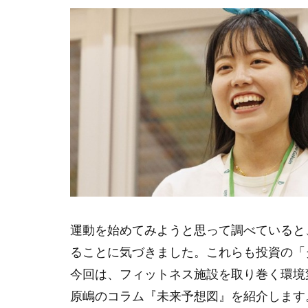
コモンズ社会起
すららネット
つみたて投資
ところざわサク
なんとなく
バリュー
ふっち―
メトリクス
リモートワーク
世代を超える
運動を始めてみようと思って調べていると
丹下健三
ることに気づきました。これらも投資の「
他者への信頼度
今回は、フィットネス施設を取り巻く環境変
価値創造レポー
原嶋のコラム『未来予想図』を紹介します
内部留保