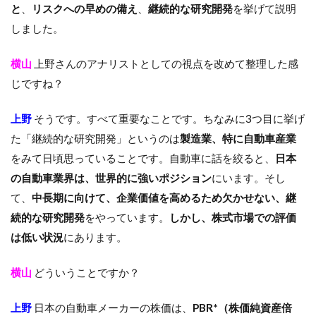
と
、
リスクへの早めの備え
、
継続的な研究開発
を挙げて説明
しました。
横山
上野さんのアナリストとしての視点を改めて整理した感
じですね？
上野
そうです。すべて重要なことです。ちなみに3つ目に挙げ
た「継続的な研究開発」というのは
製造業、特に自動車産業
をみて日頃思っていることです。自動車に話を絞ると、
日本
の自動車業界は、世界的に強いポジション
にいます。そし
て、
中長期に向けて、企業価値を高めるため欠かせない、継
続的な研究開発
をやっています。
しかし、株式市場での評価
は低い状況
にあります。
横山
どういうことですか？
上野
日本の自動車メーカーの株価は、
PBR*（株価純資産倍