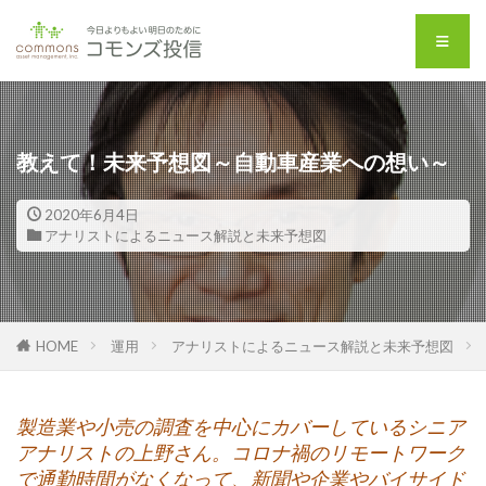
教えて！未来予想図～自動車産業への想い～
2020年6月4日
アナリストによるニュース解説と未来予想図
HOME
運用
アナリストによるニュース解説と未来予想図
製造業や小売の調査を中心にカバーしている
シニア
アナリストの上野さん。
コロナ禍のリモートワーク
で通勤時間がなくなって、
新聞や企業
やバイサイド