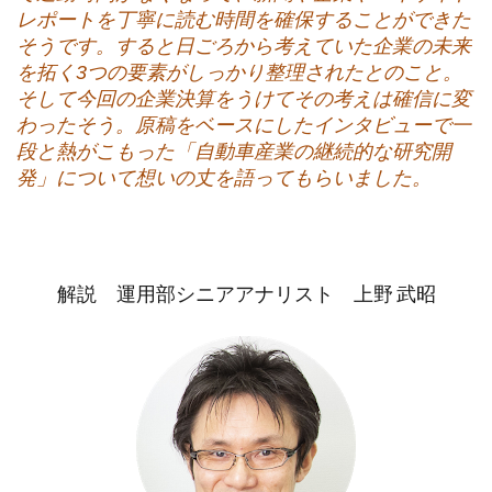
レポートを丁寧に読む時間を確保することができた
そうです。すると日ごろから考えていた企業の
未来
を拓く3つの要素がしっかり整理されたとのこと。
そして今回の企業決算をうけてその考えは確信に変
わったそう。原稿をベースにしたインタビューで一
段と熱がこもった「自動車産業の
継続的な研究開
発
」について想いの丈を語ってもらいました。
解説 運用部シニアアナリスト 上野 武昭