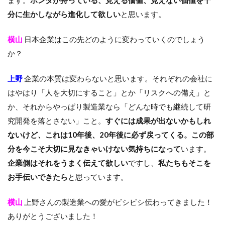
ます。
ホンダが持っている、見える価値、見えない価値を十
分に生かしながら進化して欲しい
と思います。
横山
日本企業はこの先どのように変わっていくのでしょう
か？
上野
企業の本質は変わらないと思います。それぞれの会社に
はやはり「人を大切にすること」とか「リスクへの備え」と
か、それからやっぱり製造業なら「どんな時でも継続して研
究開発を落とさない」こと。
すぐには成果が出ないかもしれ
ないけど、これは10年後、20年後に必ず戻ってくる。この部
分を今こそ大切に見なきゃいけない気持ちになって
います。
企業側はそれをうまく伝えて欲しい
ですし、
私たちもそこを
お手伝いできたら
と思っています。
横山
上野さんの製造業への愛がビシビシ伝わってきました！
ありがとうございました！