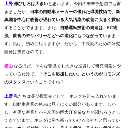
上野
伸びしろは大きい
と思います。今回の未来予想図でも書
きましたが、
日本の自動車メーカーの優れた環境技術で、新
興国を中心に改善が遅れている大気汚染の改善に大きく貢献
することができます。また、
自動運転技術の発達は、EC物
流、飲食のデリバリーなどへの進化にもつながって
いきま
す。話は、初めに戻りますが、だから、中長期のための研究
開発は重要なのです。
横山
なるほど。そんな苦境でも大きな投資して研究開発をや
っているわけで、
「そこを応援したい」というのがコモンズ
のスタンス
ということですね？
上野
私たちは長期投資先として、ホンダを組み入れていま
す。自動車産業の将来は見えにくい部分があります。しか
し、有望な産業だから米国の巨大IT企業などが関わろうとし
てきています。ホンダは勝ち残っていける会社だと思ってい