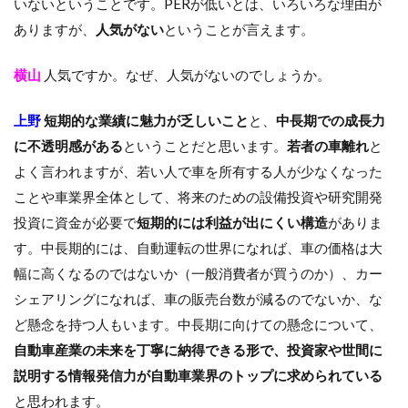
いないということです。PERが低いとは、いろいろな理由が
ありますが、
人気がない
ということが言えます。
横山
人気ですか。なぜ、人気がないのでしょうか。
上野
短期的な業績に魅力が乏しいこと
と、
中長期での成長力
に不透明感がある
ということだと思います。
若者の車離れ
と
よく言われますが、若い人で車を所有する人が少なくなった
ことや車業界全体として、将来のための設備投資や研究開発
投資に資金が必要で
短期的には利益が出にくい構造
がありま
す。中長期的には、自動運転の世界になれば、車の価格は大
幅に高くなるのではないか（一般消費者が買うのか）、カー
シェアリングになれば、車の販売台数が減るのでないか、な
ど懸念を持つ人もいます。中長期に向けての懸念について、
自動車産業の未来を丁寧に納得できる形で、投資家や世間に
説明する情報発信力が自動車業界のトップに求められている
と思われます。