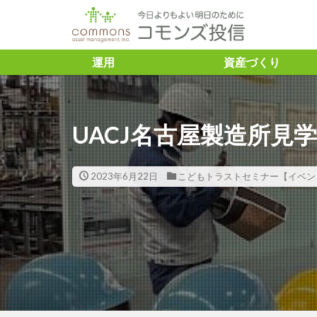
タグ
運用
資産づくり
「トレーダーふ
＃ASVレポー
UACJ名古屋製造所見
ズ投信 #コモン
＃SDGs ＃と
＃こどもトラス
2023年6月22日
こどもトラストセミナー【イベン
#企業との対話
＃渋澤健
＃渋澤健 ＃渋
資 ＃豊かさ ＃アミ
10年債利回り
Capital
ES