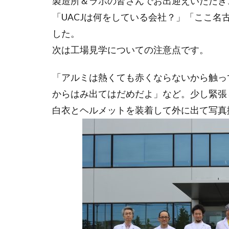
製造所＆ラボの皆さんでお出迎えいただき
毎週月曜日
「UACJは何をしている会社？」「ここ
清水建設
した。
瀬戸内芸術祭
次は工場見学についての注意点です。
相場の4つのサ
社会起業家の父
「アルミは熱くても赤くならないから触っ
第13回コモン
からはみ出てはだめだよ」など。少し緊張
統合レポート
白衣とヘルメットを装着して外に出て写真
街並みを条例
角川武蔵野ミュ
豊田合成
資産形成
遠隔手術
青天を衝け
高校生
高