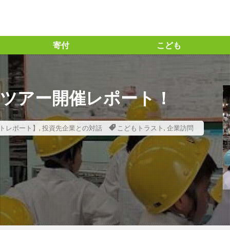
寄付
こども
っちー流」の投資指標の見方
＃「と」の力
ト ＃味の素㈱ ＃アミノサイエンス® #企業との対話 #統合レポート #統
学ツアー開催レポート！
ズ30ファンド #長期投資
の力 #BSテレビ東京 ＃日経SDGs2021 ＃コモンズ考、＃渋澤ブログ ＃毎
ト
#コモンズ30ファンド
＃コモンズ投信
＃コモンズ考える
トレポート】
,
投資先企業との対話
こどもトラスト
,
企業訪問
 ＃信越化学工業 #コモンズ30ファンド ＃コモンズ投信 ＃長期投資
沢栄一 ＃論語と算盤 ＃逗子 ＃映画21世紀の資本 ＃オンラインイベン
ーゴの学校 #amigohouse ＃amigohouse
1位
2024年問題
21世紀の資本
５G
AERA.dot
G
ESG投資
ETF
ETIC
FM香川
Forbes
GI