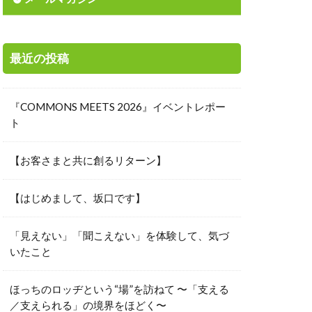
素
城下町
寄付先選定
最近の投稿
岸田総理
投資
『COMMONS MEETS 2026』イベントレポー
能な経済
ト
ャーメント
【お客さまと共に創るリターン】
本の美意識
工会議所青年部
【はじめまして、坂口です】
リタス
時価総額
「見えない」「聞こえない」を体験して、気づ
いたこと
来を信じる力
国際中等教育学校
ほっちのロッヂという“場”を訪ねて 〜「支える
楽しさ
／支えられる」の境界をほどく〜