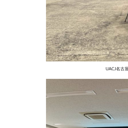
コモンズ社会起
すららネット
つみたて投資
ところざわサク
なんとなく
バリュー
ふっち―
メトリクス
UACJ名
リモートワーク
世代を超える
丹下健三
他者への信頼度
価値創造レポー
内部留保