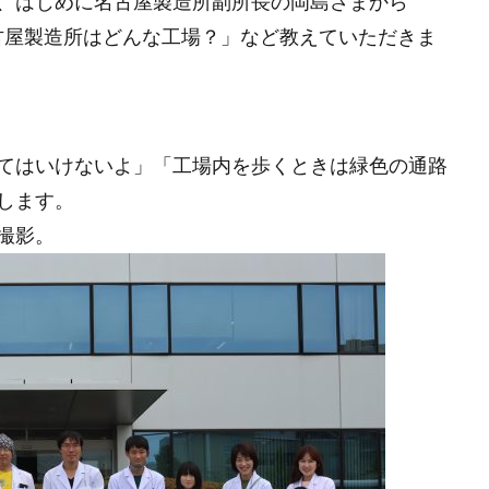
、はじめに名古屋製造所副所長の岡島さまから
毎週月曜日更新
沖縄
流しそうめん
海のお掃除プラントロ
名古屋製造所はどんな工場？」など教えていただきま
渋沢栄一100の訓言
渋澤ブログ（毎週月曜更新）
渋澤健
測
物流業界
環境的インパクト
産業廃棄物
田中平八
イクル
相場格言
真の豊かさ
社会的インパクト
社会起
社会起業家フォーラム
福武總一郎
積み立て投資
積立
てはいけないよ」「工場内を歩くときは緑色の通路
ズ社会起業家フォーラム
米良はるか
米金利上昇
終身雇用
します。
統合報告書
絵本
総合プロデュース
美意識
若者の
撮影。
要望書
見えない価値
規模別
親子の未来を支える会
ージアム
評価基準
論語と算盤
論語と算盤経営塾
議事
財務的
財投
賃金アップ
賃金上げ
資本主義の父
資産運用
起業家価値
近代アート
逆イールド
逆業績相
金利
金融
金融教育
鎌倉新書
長期投資
開会式
青天を衝け！
非財務情報
非財務的
風の時代
飛鳥山
濱正伸
黒川彰
黒川雅之