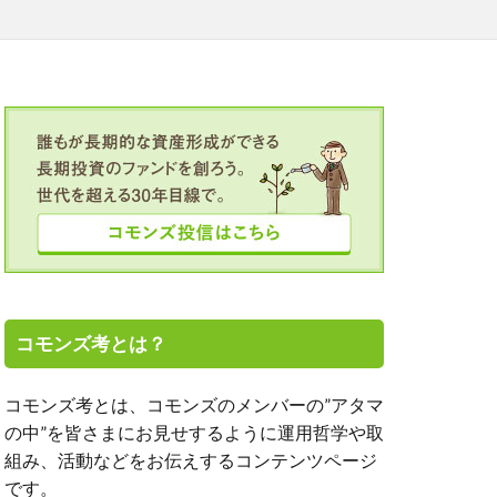
TALICO
OJT
SGC
TICAD
アミーゴの学校
ト投資
エーザイ
オンライン
クボタ
ルヘルス
コモンズ考とは？
モンズ30塾
コモンズ考とは、コモンズのメンバーの”アタマ
の中”を皆さまにお見せするように運用哲学や取
新、渋澤健
組み、活動などをお伝えするコンテンツページ
、高濱正伸
です。