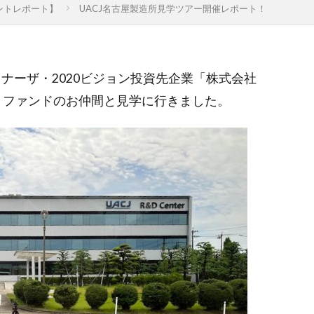
ントレポート】
UACJ名古屋製造所見学ツアー開催レポート！
tori
INVEST
IWAI
Japan Times
KADOKAWA
LI
NHK
NHKBS
NHKエンタープライズ
NHK大河ドラマ
PBR
PER
READYFOR
ROE
SDGs
SEEDCap
ミナーザ・2020ビジョン投資先企業「株式会社
ll-being
WeからMeへ
YMCA
アナリスト
アフリカ
、ファンドのお仲間と見学に行きました。
イノベーター
イベントレポート
インパクト会計
インパク
ウィズコロナ
ウェルビーイング
ウォルタースコット
えんがお
おかねってなぁに？
オペラ
オミクロン株
ント
オンラインセミナー
オンライン教育
ガバナンス
ディング
グロース
グロース投資
グロース株
グローバ
こどもトラスト
こどもトラストセミナー
こまもと未来創造基金
リッジ
コモズ投信
コモンズ
コモンズ３０ファンド
コ
p
コモンズ投信
コモンズ考、ブログ、岸田内閣、新しい資本主義、有識者会議、毎週月曜日更
コモンズ考、ブログ、毎週月曜日更新、渋澤健
コモンズ投信、伊井哲朗