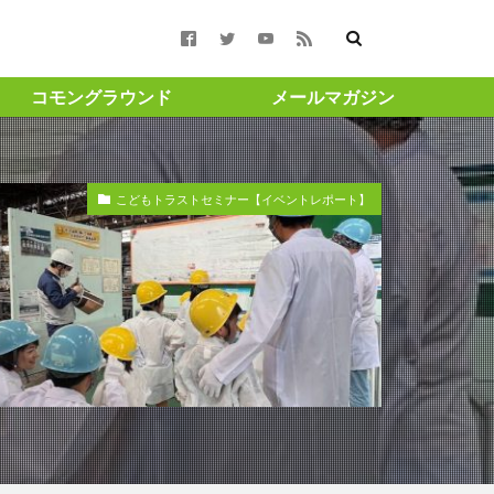
コモングラウンド
メールマガジン
合報告書 #コモン
こどもトラストセミナー【イベントレポート】
週月曜更新 ＃渋澤健
#渋沢栄一
ト ＃成長 ＃投
amigohouse
GAスクール構想