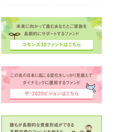
ボット夢コンテスト
定
滴が大河に
田中彩子
直島
業家
投資
経済同友会
海外留学支援
録
豊かさ
資産作り
場
逗子
間
駒ヶ根