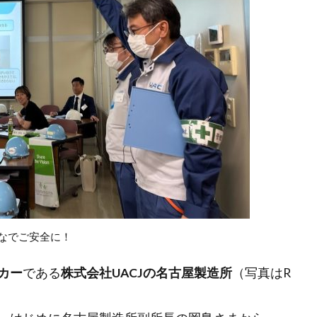
ミュニティ型商業施設
原嶋亮介
厳選投資
吉沢亮
味の
国立代々木場
国際協力と社会貢献
地域金融
地方出張
大学ファンド
大河
大河ドラマ
宇沢弘文
宮城治男
寺西康博
対話
就職氷河期
岐阜県郡上市
岸田内閣
幸せ
建築
建築家
当たり前
成長から分配の好循環
投資先企業との対話
投資家
投資指標
投資教育
持続可
教育資金
文京学院大学
文化
文化の日
新しいメジ
新しい資本主義実現会議
新型コロナウィルス
日本
日
キング2022
日本企業
日本全国
日本初の銀行
日本商
本経済新聞
日本経済時新聞
日経ＳＤＧフォーラム
日経ヴェ
なでご安全に！
日経平均株価
日経平均株価3万円
日経新聞
旭化成
春
月曜日更新
月曜更新
有識者メンバー
有識者会議
未
カー
である
株式会社UACJの名古屋製造所
（写真はR
に先行投資
未来予想図
末山仁
東京
東京学芸大学附属
東洋紡
東芝
柳良平
株主総会
株価
植田和男