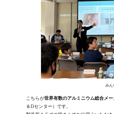
北長瀬駅前のコ
団塊ジュニア
堀場製作所
寄付月間
年功序列
投資信託
教えて健さん
新しい資本主義
日本の起業家ラン
日本株
日
みん
日経平均
晴天を衝け
こちらが
世界有数のアルミニウム総合メー
未来世代のため
＆Dセンター）です。
東急株式会社