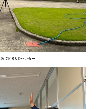
業家フォーラム
コモンズ考
ザ・2020ビジョン
シスメック
セブン＆アイ
ソプラノ歌手
ちいきん会
チャート
デクセリアルズ
テクニカル分析
テラロック
どこでもド
ラタウン
との力
トレーダー
トレーダーふっちー
トレ
にわとりの会
パートナー
バイク王
パフォーマンス
バリュー投資
バリュー株
ピケティ
ビジョン
ビル＆メ
プラットフォーマー
ブログ
ペイアウト
ベネッセ
ミッ
ヤマトHD
ユカリア
よく集めよよく散ぜよ
よりよい明日
古屋製造所R＆Dセンター
ロボット
わいがや
ワクワク
上を向いて歩こう
世代を超える投資
世界における日本の使命を考える委員会
中
人
人へ投資
人口動態
人間の安全保障
他の国にない何
企業との対話
企業経営者
企業訪問
伊井哲朗
会
ト
修験者
健康寿命
働き方の多様化
元日
先行投
再起動
利他
利己
利益
割安株
割高
労働経