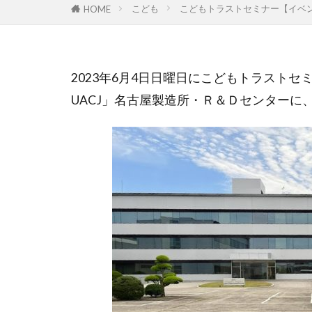
こども
こどもトラストセミナー【イベ
HOME
GoTo
hino
MEからWEへ
ONTOMO
2023年6月4日日曜日にこどもトラストセ
WELgee
we
UACJ」名古屋製造所・Ｒ＆Ｄセンターに
ありがとう
ウィズ・コロナ
エスプール
オンラインイベ
クラウドファン
ごちゃまぜ
コミュニティフ
コモンズSEEDCa
コモンズ投信、
コモンズ投信、