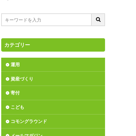
ス
つみたてNISA
ア
ーディング
バブル入社
カテゴリー
リンダ・ゲイツ財団
ション
運用
リサイクル
資産づくり
上方修正
丑年
間反騰
寄付
か
こども
長
価値
資
児童手当
コモングラウンド
済の分析
北区
メールマガジン