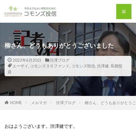
柳さん、どうもありがとうございました
2022年6月20日
渋澤ブログ
エーザイ
,
コモンズ３０ファンド
,
コモンズ投信
,
渋澤健
,
長期投
資
HOME
メルマガ
渋澤ブログ
柳さん、どうもありがとうご
おはようございます。渋澤健です。