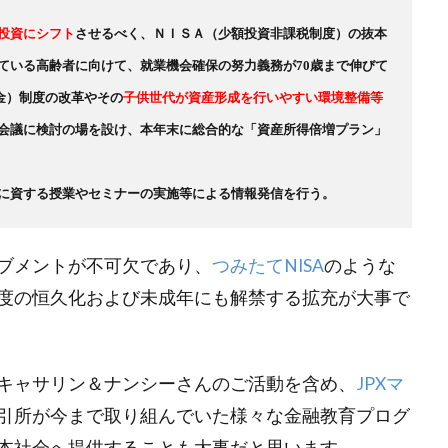
投資にシフト
させるべく、ＮＩＳＡ（少額投資非課税制度）の抜本
検索
ている高齢者に向けて、就業機会確保の努力義務が70歳まで伸びて
年金）制度の改革やその
子供世代が資産形成を行いやすい環境整備等
会議に検討の場を設け、本年末に総合的な「資産所得倍増プラン」
に資する授業やセミナーの実施等による情報発信を行う。
ブメントが不可欠であり、
つみたてNISA
のような
度の恒久化および未成年にも解禁する拡充が大事で
キャサリン＆ナンシーさんのご活動を含め、
JPXマ
引所が今まで取り組んでいた様々な金融教育プログ
本社会へ提供することも大事だと思います。