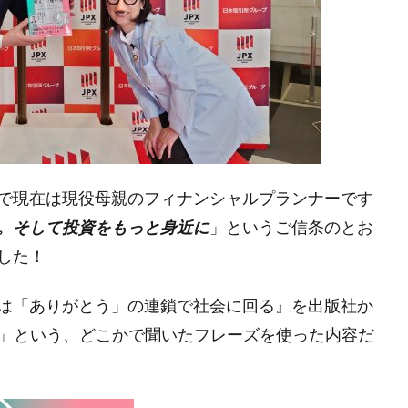
業家フォーラム
コモンズ考
ザ・2020ビジョン
シスメック
セブン＆アイ
ソプラノ歌手
ちいきん会
チャート
デクセリアルズ
テクニカル分析
テラロック
どこでもド
ラタウン
との力
トレーダー
トレーダーふっちー
トレ
にわとりの会
パートナー
バイク王
パフォーマンス
バリュー投資
バリュー株
ピケティ
ビジョン
ビル＆メ
プラットフォーマー
ブログ
ペイアウト
ベネッセ
ミッ
で現在は現役母親のフィナンシャルプランナーです
ヤマトHD
ユカリア
よく集めよよく散ぜよ
よりよい明日
。​そして投資をもっと身近に
」というご信条のとお
ロボット
わいがや
ワクワク
上を向いて歩こう
した！
世代を超える投資
世界における日本の使命を考える委員会
中
は「ありがとう」の連鎖で社会に回る』を出版社か
人
人へ投資
人口動態
人間の安全保障
他の国にない何
へ」という、どこかで聞いたフレーズを使った内容だ
企業との対話
企業経営者
企業訪問
伊井哲朗
会
ト
修験者
健康寿命
働き方の多様化
元日
先行投
再起動
利他
利己
利益
割安株
割高
労働経