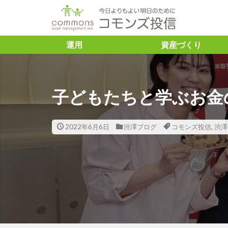
タグ
運用
資産づくり
「トレーダーふ
＃ASVレポー
子どもたちと学ぶお金
ズ投信 #コモン
＃SDGs ＃と
＃こどもトラス
2022年6月6日
渋澤ブログ
コモンズ投信
,
渋澤
#企業との対話
＃渋澤健
＃渋澤健 ＃渋
資 ＃豊かさ ＃アミ
10年債利回り
Capital
ES