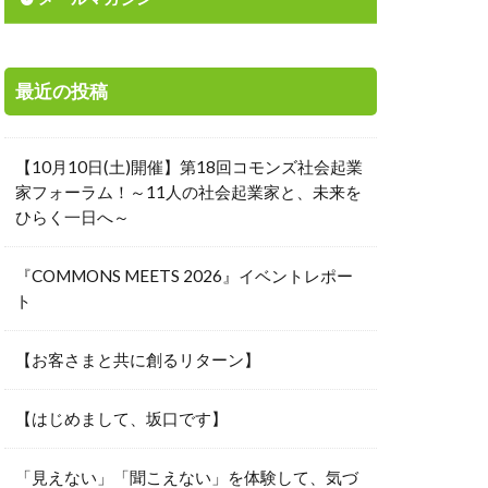
素
城下町
寄付先選定
最近の投稿
岸田総理
投資
【10月10日(土)開催】第18回コモンズ社会起業
能な経済
家フォーラム！～11人の社会起業家と、未来を
ひらく一日へ～
ャーメント
本の美意識
『COMMONS MEETS 2026』イベントレポー
工会議所青年部
ト
リタス
【お客さまと共に創るリターン】
時価総額
来を信じる力
【はじめまして、坂口です】
国際中等教育学校
楽しさ
「見えない」「聞こえない」を体験して、気づ