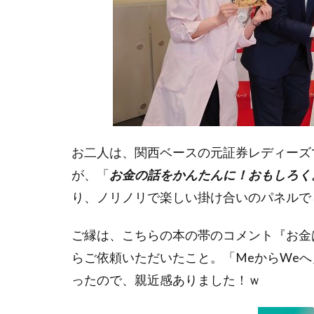
コモンズ社会起
すららネット
つみたて投資
ところざわサク
なんとなく
バリュー
ふっち―
お二人は、関西ベースの元証券レディーズ
メトリクス
が、「
お金の話をかんたんに！おもしろく
リモートワーク
り、
ノリノリで楽しい掛け合いのパネルで
世代を超える
ご縁は、こちらの本の帯のコメント『お金
丹下健三
らご依頼いただいたこと。「MeからWe
他者への信頼度
ったので、親近感ありました！ｗ
価値創造レポー
内部留保