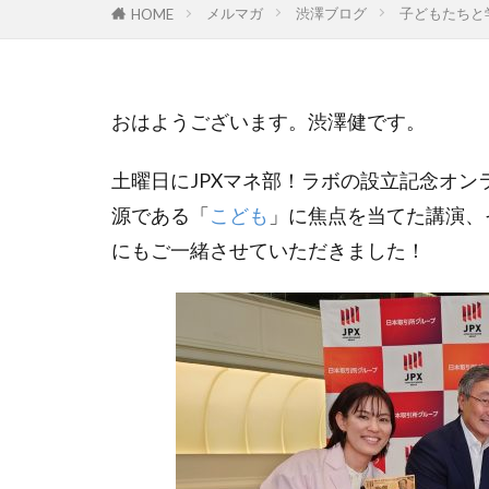
メルマガ
渋澤ブログ
子どもたちと
HOME
GoTo
hino
MEからWEへ
ONTOMO
おはようございます。渋澤健です。
WELgee
we
ありがとう
土曜日にJPXマネ部！ラボの設立記念オン
ウィズ・コロナ
源である「
こども
」に焦点を当てた講演、
エスプール
にもご一緒させていただきました！
オンラインイベ
クラウドファン
ごちゃまぜ
コミュニティフ
コモンズSEEDCa
コモンズ投信、
コモンズ投信、