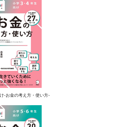
ミュニティ型商業施設
原嶋亮介
厳選投資
吉沢亮
味の
国立代々木場
国際協力と社会貢献
地域金融
地方出張
大学ファンド
大河
大河ドラマ
宇沢弘文
宮城治男
寺西康博
対話
就職氷河期
岐阜県郡上市
岸田内閣
幸せ
建築
建築家
当たり前
成長から分配の好循環
投資先企業との対話
投資家
投資指標
投資教育
持続可
教育資金
文京学院大学
文化
文化の日
新しいメジ
新しい資本主義実現会議
新型コロナウィルス
日本
日
キング2022
日本企業
日本全国
日本初の銀行
日本商
本経済新聞
日本経済時新聞
日経ＳＤＧフォーラム
日経ヴェ
日経平均株価
日経平均株価3万円
日経新聞
旭化成
春
け-お金の考え方・使い方-
月曜日更新
月曜更新
有識者メンバー
有識者会議
未
に先行投資
未来予想図
末山仁
東京
東京学芸大学附属
東洋紡
東芝
柳良平
株主総会
株価
植田和男