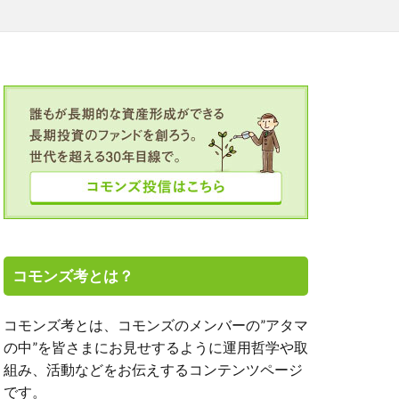
TALICO
OJT
SGC
TICAD
アミーゴの学校
ト投資
エーザイ
オンライン
クボタ
ルヘルス
コモンズ考とは？
モンズ30塾
コモンズ考とは、コモンズのメンバーの”アタマ
の中”を皆さまにお見せするように運用哲学や取
新、渋澤健
組み、活動などをお伝えするコンテンツページ
、高濱正伸
です。