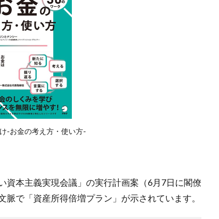
毎週月曜日更新
沖縄
流しそうめん
海のお掃除プラントロ
渋沢栄一100の訓言
渋澤ブログ（毎週月曜更新）
渋澤健
測
物流業界
環境的インパクト
産業廃棄物
田中平八
イクル
相場格言
真の豊かさ
社会的インパクト
社会起
社会起業家フォーラム
福武總一郎
積み立て投資
積立
ズ社会起業家フォーラム
米良はるか
米金利上昇
終身雇用
統合報告書
絵本
総合プロデュース
美意識
若者の
要望書
見えない価値
規模別
親子の未来を支える会
け-お金の考え方・使い方-
ージアム
評価基準
論語と算盤
論語と算盤経営塾
議事
財務的
財投
賃金アップ
賃金上げ
資本主義の父
資産運用
起業家価値
近代アート
逆イールド
逆業績相
金利
金融
金融教育
鎌倉新書
長期投資
開会式
い資本主義実現会議」の実行計画案（6月7日に閣僚
青天を衝け！
非財務情報
非財務的
風の時代
飛鳥山
文脈で「資産所得倍増プラン」が示されています。
濱正伸
黒川彰
黒川雅之