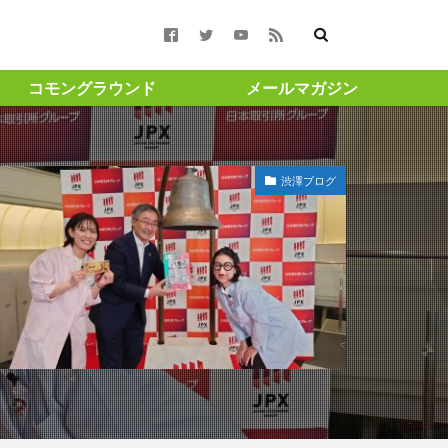
コモングラウンド
メールマガジン
合報告書 #コモン
渋澤ブログ
週月曜更新 ＃渋澤健
#渋沢栄一
ト ＃成長 ＃投
amigohouse
GAスクール構想