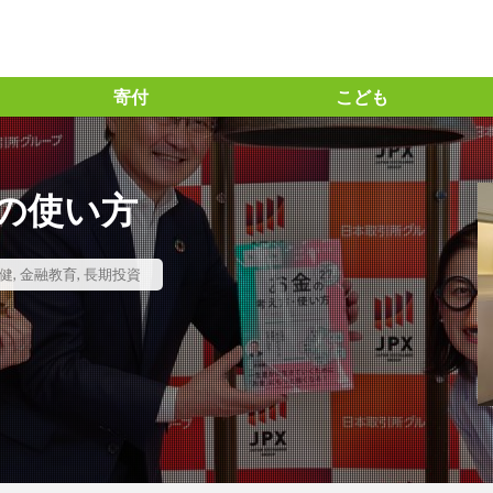
寄付
こども
っちー流」の投資指標の見方
＃「と」の力
ト ＃味の素㈱ ＃アミノサイエンス® #企業との対話 #統合レポート #統
の使い方
ズ30ファンド #長期投資
の力 #BSテレビ東京 ＃日経SDGs2021 ＃コモンズ考、＃渋澤ブログ ＃毎
ト
#コモンズ30ファンド
＃コモンズ投信
＃コモンズ考える
健
,
金融教育
,
長期投資
 ＃信越化学工業 #コモンズ30ファンド ＃コモンズ投信 ＃長期投資
沢栄一 ＃論語と算盤 ＃逗子 ＃映画21世紀の資本 ＃オンラインイベン
ーゴの学校 #amigohouse ＃amigohouse
1位
2024年問題
21世紀の資本
５G
AERA.dot
G
ESG投資
ETF
ETIC
FM香川
Forbes
GI