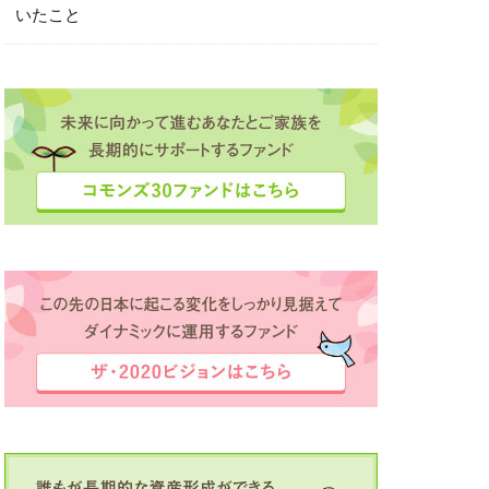
いたこと
ボット夢コンテスト
定
滴が大河に
田中彩子
直島
業家
投資
経済同友会
海外留学支援
録
豊かさ
資産作り
場
逗子
間
駒ヶ根