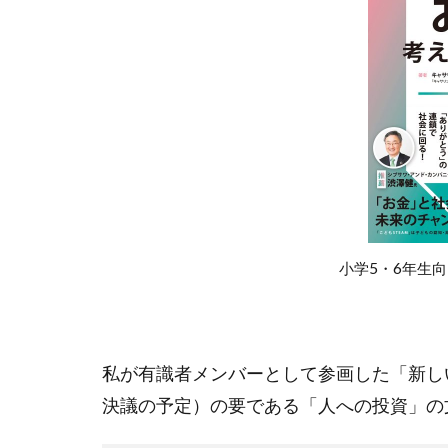
毎週月曜日
清水建設
瀬戸内芸術祭
相場の4つのサ
社会起業家の父
第13回コモン
統合レポート
街並みを条例
小学5・6年生向
角川武蔵野ミュ
豊田合成
資産形成
遠隔手術
私が有識者メンバーとして参画した「新し
青天を衝け
決議の予定）の要である「人への投資」の
高校生
高