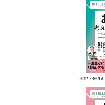
北長瀬駅前のコ
団塊ジュニア
堀場製作所
寄付月間
年功序列
投資信託
教えて健さん
新しい資本主義
日本の起業家ラン
日本株
日
日経平均
小学3・4年生向
晴天を衝け
未来世代のため
東急株式会社