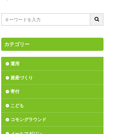
ス
つみたてNISA
ア
ーディング
バブル入社
カテゴリー
リンダ・ゲイツ財団
ション
運用
リサイクル
資産づくり
上方修正
丑年
間反騰
寄付
か
こども
長
価値
資
児童手当
コモングラウンド
済の分析
北区
メールマガジン