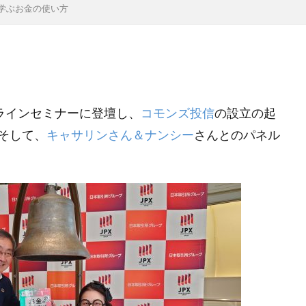
学ぶお金の使い方
tori
INVEST
IWAI
Japan Times
KADOKAWA
LI
NHK
NHKBS
NHKエンタープライズ
NHK大河ドラマ
PBR
PER
READYFOR
ROE
SDGs
SEEDCap
ll-being
WeからMeへ
YMCA
アナリスト
アフリカ
イノベーター
イベントレポート
インパクト会計
インパク
ラインセミナーに登壇し、
コモンズ投信
の設立の起
ウィズコロナ
ウェルビーイング
ウォルタースコット
そして、
キャサリンさん＆ナンシー
さんとのパネル
えんがお
おかねってなぁに？
オペラ
オミクロン株
ント
オンラインセミナー
オンライン教育
ガバナンス
ディング
グロース
グロース投資
グロース株
グローバ
こどもトラスト
こどもトラストセミナー
こまもと未来創造基金
リッジ
コモズ投信
コモンズ
コモンズ３０ファンド
コ
p
コモンズ投信
コモンズ考、ブログ、岸田内閣、新しい資本主義、有識者会議、毎週月曜日更
コモンズ考、ブログ、毎週月曜日更新、渋澤健
コモンズ投信、伊井哲朗