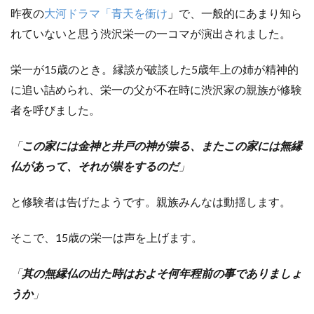
昨夜の
大河ドラマ「青天を衝け
」で、一般的にあまり知ら
れていないと思う渋沢栄一の一コマが演出されました。
栄一が15歳のとき。縁談が破談した5歳年上の姉が精神的
に追い詰められ、栄一の父が不在時に渋沢家の親族が修験
者を呼びました。
「
この家には金神と井戸の神が祟る、またこの家には無縁
仏があって、それが祟をするのだ
」
と修験者は告げたようです。親族みんなは動揺します。
そこで、15歳の栄一は声を上げます。
「
其の無縁仏の出た時はおよそ何年程前の事でありましょ
うか
」