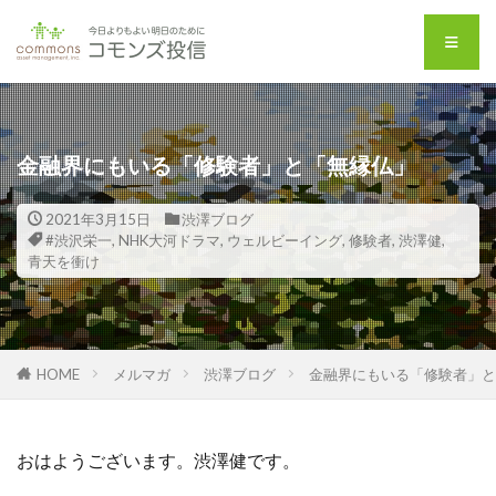
金融界にもいる「修験者」と「無縁仏」
2021年3月15日
渋澤ブログ
#渋沢栄一
,
NHK大河ドラマ
,
ウェルビーイング
,
修験者
,
渋澤健
,
青天を衝け
HOME
メルマガ
渋澤ブログ
金融界にもいる「修験者」と
おはようございます。渋澤健です。