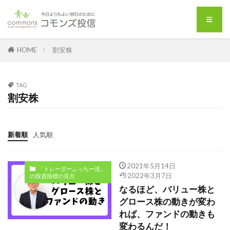
HOME
割安株
TAG
割安株
新着順
人気順
2021年5月14日
「トレーダーふっちー流」
2022年3月7日
の投資指標の見方
なるほど、バリュー株と
グロース株の動きが変わ
れば、ファンドの動きも
変わるんだ！