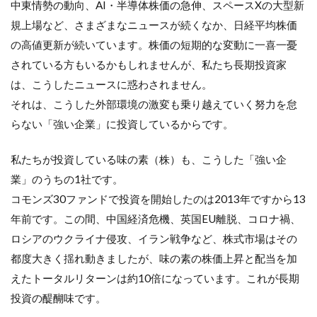
中東情勢の動向、AI・半導体株価の急伸、スペースXの大型新
規上場など、さまざまなニュースが続くなか、日経平均株価
の高値更新が続いています。株価の短期的な変動に一喜一憂
されている方もいるかもしれませんが、私たち長期投資家
は、こうしたニュースに惑わされません。
それは、こうした外部環境の激変も乗り越えていく努力を怠
らない「強い企業」に投資しているからです。
私たちが投資している味の素（株）も、こうした「強い企
業」のうちの1社です。
コモンズ30ファンドで投資を開始したのは2013年ですから13
年前です。この間、中国経済危機、英国EU離脱、コロナ禍、
ロシアのウクライナ侵攻、イラン戦争など、株式市場はその
都度大きく揺れ動きましたが、味の素の株価上昇と配当を加
えたトータルリターンは約10倍になっています。これが長期
投資の醍醐味です。