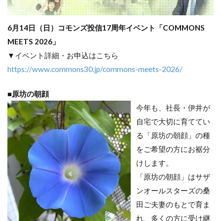
6月14日（日）コモンズ投信17周年イベント「COMMONS
MEETS 2026」
▼イベント詳細・お申込はこちら
https://www.commons30.jp/commons-meets-2026/
■原坊の朝顔
今年も、社長・伊井が
自宅で大切に育ててい
る「原坊の朝顔」の種
をご希望の方にお裾分
けします。
「原坊の朝顔」はサザ
ンオールスターズの桑
田ご夫妻のもとで育ま
れ、多くの方に受け継