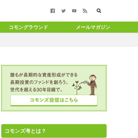
コモングラウンド
メールマガジン
合報告書 #コモン
週月曜更新 ＃渋澤健
#渋沢栄一
ト ＃成長 ＃投
amigohouse
コモンズ考とは？
GAスクール構想