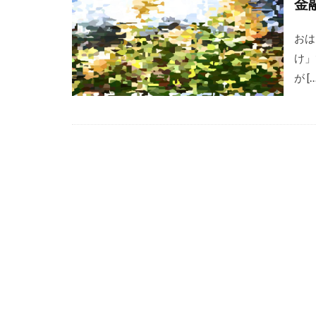
金
GoTo
hino
MEからWEへ
おは
ONTOMO
け」
WELgee
が […
we
ありがとう
ウィズ・コロナ
エスプール
オンラインイベ
クラウドファン
ごちゃまぜ
コミュニティフ
コモンズSEEDCa
コモンズ投信、
コモンズ投信、