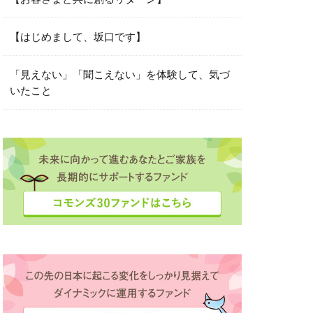
素
城下町
【はじめまして、坂口です】
寄付先選定
「見えない」「聞こえない」を体験して、気づ
岸田総理
いたこと
投資
能な経済
ャーメント
本の美意識
工会議所青年部
リタス
時価総額
来を信じる力
国際中等教育学校
楽しさ