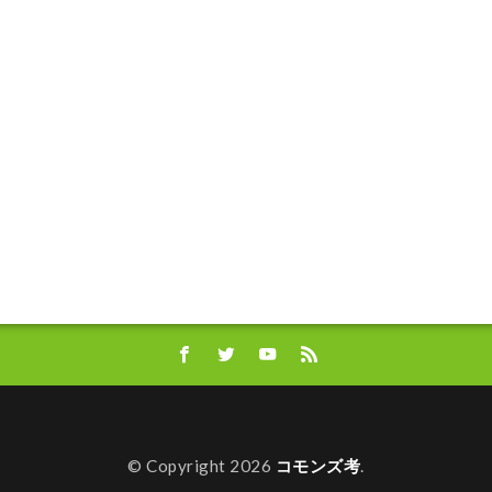
毎週月曜日更新
沖縄
流しそうめん
海のお掃除プラントロ
渋沢栄一100の訓言
渋澤ブログ（毎週月曜更新）
渋澤健
測
物流業界
環境的インパクト
産業廃棄物
田中平八
イクル
相場格言
真の豊かさ
社会的インパクト
社会起
社会起業家フォーラム
福武總一郎
積み立て投資
積立
ズ社会起業家フォーラム
米良はるか
米金利上昇
終身雇用
統合報告書
絵本
総合プロデュース
美意識
若者の
要望書
見えない価値
規模別
親子の未来を支える会
ージアム
評価基準
論語と算盤
論語と算盤経営塾
議事
財務的
財投
賃金アップ
賃金上げ
資本主義の父
資産運用
起業家価値
近代アート
逆イールド
逆業績相
金利
金融
金融教育
鎌倉新書
長期投資
開会式
青天を衝け！
非財務情報
非財務的
風の時代
飛鳥山
© Copyright 2026
コモンズ考
.
濱正伸
黒川彰
黒川雅之