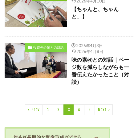
2026年4月10日
【ちゃんと、ちゃん
と、】
2026年4月3日
投資先企業との対話
2026年4月8日
味の素㈱との対話｜ペー
ジ数を減らしながらも一
番伝えたかったこと（対
談）
Prev
1
2
3
4
5
Next