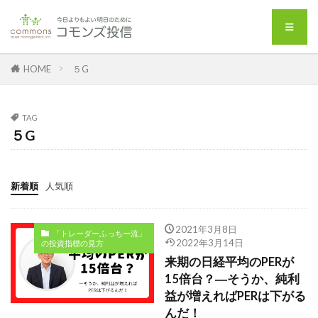
HOME
５G
TAG
５G
新着順
人気順
2021年3月8日
「トレーダーふっちー流」
2022年3月14日
の投資指標の見方
来期の日経平均のPERが
15倍台？―そうか、純利
益が増えればPERは下がる
んだ！