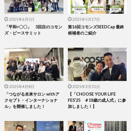
2025年6月5日
2025年5月27日
「平和×〇〇」 3回目のコモン
第16回コモンズSEEDCap 最終
ズ・ピースサミット
候補者のご紹介
2025年4月8日
2025年3月31日
「つながる未来サロン withア
【「CHOOSE YOUR LIFE
クセプト・インターナショナ
FES’25 ＃18歳の成人式」に参
ル」を開催しました！
加しました！】