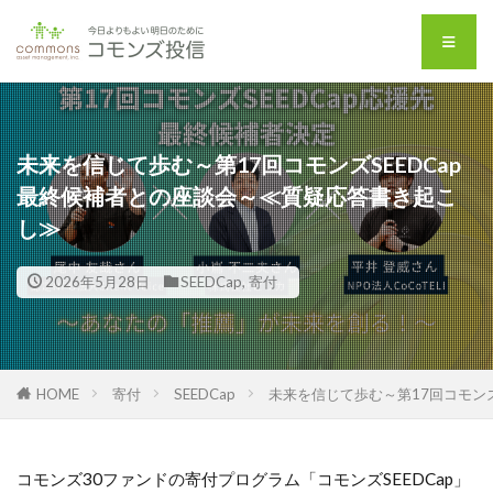
未来を信じて歩む～第17回コモンズSEEDCap
最終候補者との座談会～≪質疑応答書き起こ
し≫
2026年5月28日
SEEDCap
,
寄付
HOME
寄付
SEEDCap
未来を信じて歩む～第17回コモン
コモンズ30ファンドの寄付プログラム「コモンズSEEDCap」