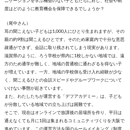
ニケーションを学ぶ機会のない子どもたちに対し、社会や制
度はどのように教育機会を保障できるでしょうか？
（尾中さん）
耳の聞こえない子どもは1,000人にひとり生まれますが、その
親の約9割は聞こえるひとです。そのため家庭内で十分な意思
疎通ができず、会話に取り残されてしまう現実があります。
滋賀県のように、ろう学校が県内に1校しかない地域では、遠
方のため通学が難しく、地域の普通校に通わざるを得ない子
が増えています。一方、地域の学校側も受け入れ経験が少な
く、聞こえるひとの会話スピードやグループワークについて
いけない事態が起きています。
また、わたしたちが運営する「デフアカデミー」は、子ども
が分散している地域での立ち上げは困難です。
そこで、現在はオンラインで放課後の居場所を作り、平日は
通えなくても月に1回は集まれるコミュニティづくりを大阪で
進めています。この運営方法を国のルールメイキング（制度