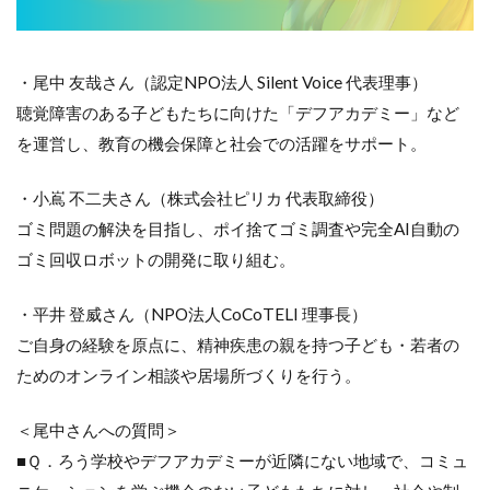
・尾中 友哉さん（認定NPO法人 Silent Voice 代表理事）
聴覚障害のある子どもたちに向けた「デフアカデミー」など
を運営し、教育の機会保障と社会での活躍をサポート。
・小嶌 不二夫さん（株式会社ピリカ 代表取締役）
ゴミ問題の解決を目指し、ポイ捨てゴミ調査や完全AI自動の
ゴミ回収ロボットの開発に取り組む。
・平井 登威さん（NPO法人CoCoTELI 理事長）
ご自身の経験を原点に、精神疾患の親を持つ子ども・若者の
ためのオンライン相談や居場所づくりを行う。
＜尾中さんへの質問＞
■Ｑ．ろう学校やデフアカデミーが近隣にない地域で、コミュ